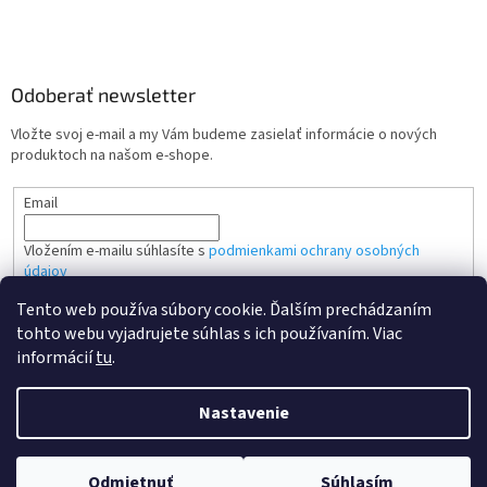
Odoberať newsletter
Vložte svoj e-mail a my Vám budeme zasielať informácie o nových
produktoch na našom e-shope.
Email
Vložením e-mailu súhlasíte s
podmienkami ochrany osobných
údajov
Tento web používa súbory cookie. Ďalším prechádzaním
PRIHLÁSIŤ SA
tohto webu vyjadrujete súhlas s ich používaním. Viac
informácií
tu
.
Nastavenie
Vytvoril Shoptet
Odmietnuť
Súhlasím
Copyright 2026
Kvalitne tonery SK
. Všetky práva vyhradené.