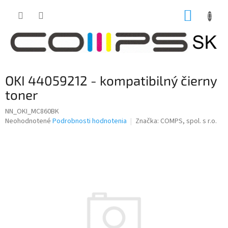
Prejsť
NÁKUP
na
obsah
KOŠÍK
OKI 44059212 - kompatibilný čierny
toner
NN_OKI_MC860BK
Priemerné
Neohodnotené
Podrobnosti hodnotenia
Značka:
COMPS, spol. s r.o.
hodnotenie
produktu
je
0,0
z
5
hviezdičiek.