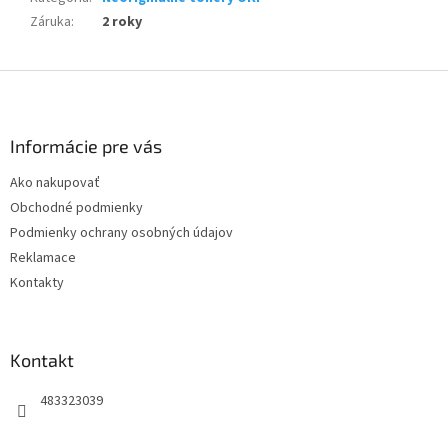
Záruka
:
2 roky
Z
á
p
ä
Informácie pre vás
t
Ako nakupovať
i
Obchodné podmienky
e
Podmienky ochrany osobných údajov
Reklamace
Kontakty
Kontakt
483323039