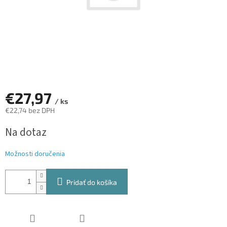
€27,97
/ ks
€22,74 bez DPH
Jednotková
Na dotaz
cena:
Možnosti doručenia
Pridať do košíka