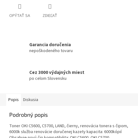
OPÝTAŤ SA
ZDIEĽAŤ
Garancia doručenia
nepoškodeného tovaru
Cez 3000 výdajných miest
po celom Slovensku
Popis
Diskusia
Podrobný popis
Toner OKI C5600, C5700, LAND, čierny, renovácia tonera s čipom,
6000k služba renovácie doručenej kazety kapacita: 6000kópií
Obsahuje nový čip kompatibilita: OKI C5600, OKI C5700