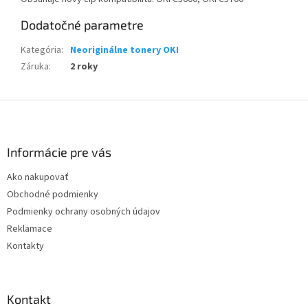
Dodatočné parametre
Kategória
:
Neoriginálne tonery OKI
Záruka
:
2 roky
Z
á
p
ä
Informácie pre vás
t
Ako nakupovať
i
Obchodné podmienky
e
Podmienky ochrany osobných údajov
Reklamace
Kontakty
Kontakt