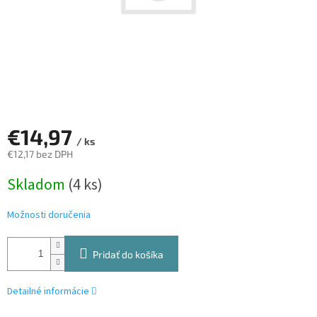
€14,97
/ ks
€12,17 bez DPH
Jednotková
Skladom
(4 ks)
cena:
Možnosti doručenia
Pridať do košíka
Detailné informácie