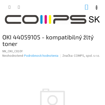
Prejsť
NÁKUP
na
obsah
KOŠÍK
OKI 44059105 - kompatibilný žltý
toner
NN_OKI_C810Y
Priemerné
Neohodnotené
Podrobnosti hodnotenia
Značka:
COMPS, spol. s r.o.
hodnotenie
produktu
je
0,0
z
5
hviezdičiek.