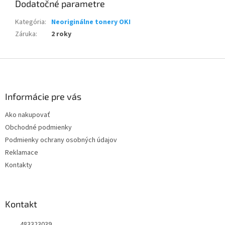
Dodatočné parametre
Kategória
:
Neoriginálne tonery OKI
Záruka
:
2 roky
Z
á
p
ä
Informácie pre vás
t
Ako nakupovať
i
Obchodné podmienky
e
Podmienky ochrany osobných údajov
Reklamace
Kontakty
Kontakt
483323039