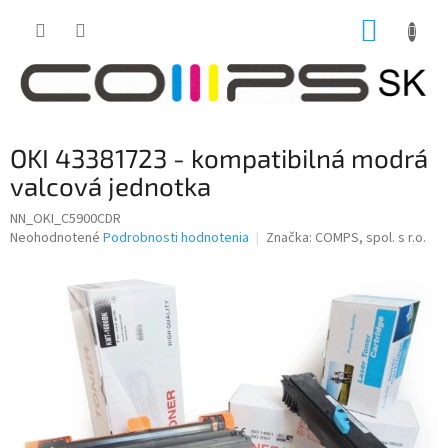
Prejsť
NÁKUP
na
obsah
KOŠÍK
OKI 43381723 - kompatibilná modrá
valcová jednotka
NN_OKI_C5900CDR
Priemerné
Neohodnotené
Podrobnosti hodnotenia
Značka:
COMPS, spol. s r.o.
hodnotenie
produktu
je
0,0
z
5
hviezdičiek.