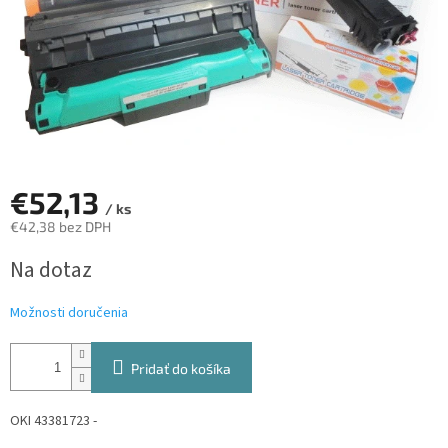
€52,13
/ ks
€42,38 bez DPH
Jednotková
Na dotaz
cena:
Možnosti doručenia
Pridať do košíka
OKI 43381723 -