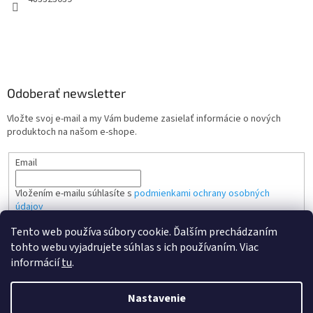
Odoberať newsletter
Vložte svoj e-mail a my Vám budeme zasielať informácie o nových
produktoch na našom e-shope.
Email
Vložením e-mailu súhlasíte s
podmienkami ochrany osobných
údajov
Tento web používa súbory cookie. Ďalším prechádzaním
PRIHLÁSIŤ SA
tohto webu vyjadrujete súhlas s ich používaním. Viac
informácií
tu
.
Nastavenie
Vytvoril Shoptet