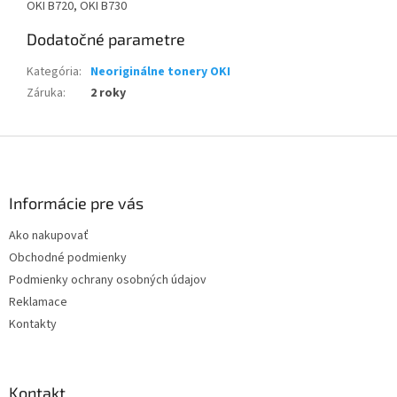
OKI B720, OKI B730
Dodatočné parametre
Kategória
:
Neoriginálne tonery OKI
Záruka
:
2 roky
Z
á
p
ä
Informácie pre vás
t
Ako nakupovať
i
Obchodné podmienky
e
Podmienky ochrany osobných údajov
Reklamace
Kontakty
Kontakt