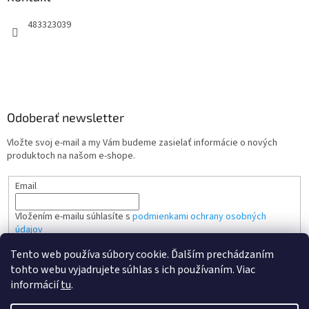
483323039
Odoberať newsletter
Vložte svoj e-mail a my Vám budeme zasielať informácie o nových
produktoch na našom e-shope.
Email
Vložením e-mailu súhlasíte s
podmienkami ochrany osobných
údajov
Tento web používa súbory cookie. Ďalším prechádzaním
PRIHLÁSIŤ SA
tohto webu vyjadrujete súhlas s ich používaním. Viac
informácií
tu
.