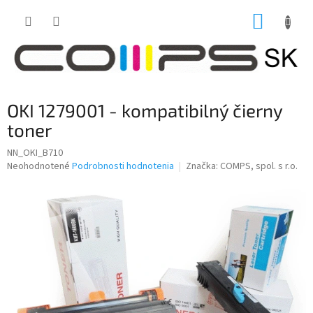
Prejsť
NÁKUP
na
obsah
KOŠÍK
OKI 1279001 - kompatibilný čierny
toner
NN_OKI_B710
Priemerné
Neohodnotené
Podrobnosti hodnotenia
Značka:
COMPS, spol. s r.o.
hodnotenie
produktu
je
0,0
z
5
hviezdičiek.