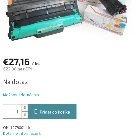
€27,16
/ ks
€22,08 bez DPH
Jednotková
Na dotaz
cena:
Možnosti doručenia
Pridať do košíka
OKI 1279001 - k
Detailné informácie