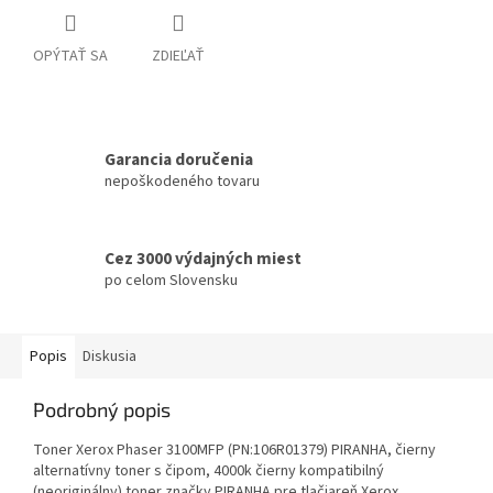
OPÝTAŤ SA
ZDIEĽAŤ
Garancia doručenia
nepoškodeného tovaru
Cez 3000 výdajných miest
po celom Slovensku
Popis
Diskusia
Podrobný popis
Toner Xerox Phaser 3100MFP (PN:106R01379) PIRANHA, čierny
alternatívny toner s čipom, 4000k čierny kompatibilný
(neoriginálny) toner značky PIRANHA pre tlačiareň Xerox