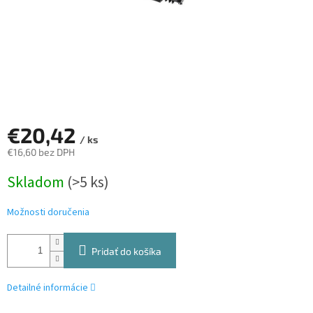
€20,42
/ ks
€16,60 bez DPH
Jednotková
Skladom
(>5 ks)
cena:
Možnosti doručenia
Pridať do košíka
Detailné informácie