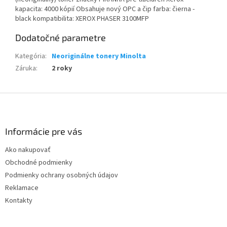
kapacita: 4000 kópií Obsahuje nový OPC a čip farba: čierna -
black kompatibilita: XEROX PHASER 3100MFP
Dodatočné parametre
Kategória
:
Neoriginálne tonery Minolta
Záruka
:
2 roky
Z
á
p
ä
Informácie pre vás
t
Ako nakupovať
i
Obchodné podmienky
e
Podmienky ochrany osobných údajov
Reklamace
Kontakty