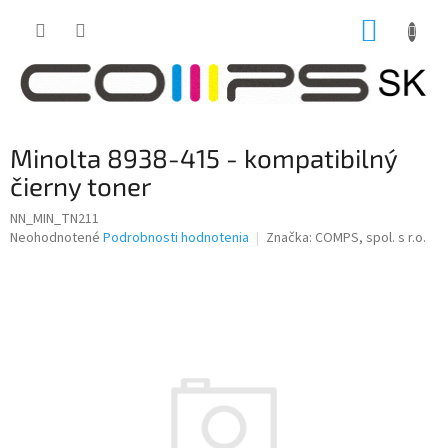
Prejsť
NÁKUP
na
obsah
KOŠÍK
Minolta 8938-415 - kompatibilný
čierny toner
NN_MIN_TN211
Priemerné
Neohodnotené
Podrobnosti hodnotenia
Značka:
COMPS, spol. s r.o.
hodnotenie
produktu
je
0,0
z
5
hviezdičiek.