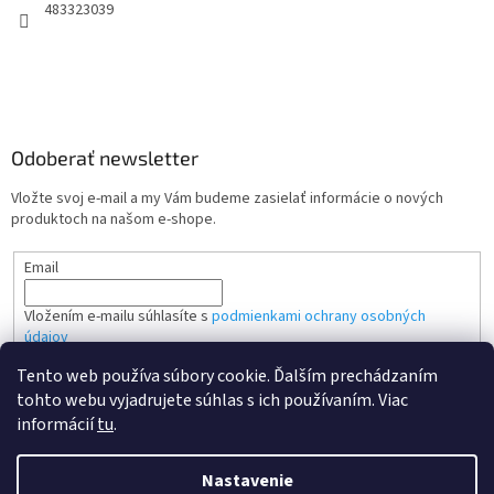
483323039
Odoberať newsletter
Vložte svoj e-mail a my Vám budeme zasielať informácie o nových
produktoch na našom e-shope.
Email
Vložením e-mailu súhlasíte s
podmienkami ochrany osobných
údajov
Tento web používa súbory cookie. Ďalším prechádzaním
PRIHLÁSIŤ SA
tohto webu vyjadrujete súhlas s ich používaním. Viac
informácií
tu
.
Nastavenie
Vytvoril Shoptet