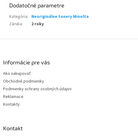
Dodatočné parametre
Kategória
:
Neoriginálne tonery Minolta
Záruka
:
2 roky
Z
á
p
ä
Informácie pre vás
t
Ako nakupovať
i
Obchodné podmienky
e
Podmienky ochrany osobných údajov
Reklamace
Kontakty
Kontakt