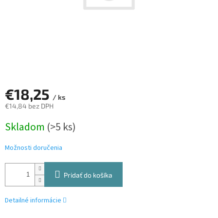
€18,25
/ ks
€14,84 bez DPH
Jednotková
Skladom
(>5 ks)
cena:
Možnosti doručenia
Pridať do košíka
Detailné informácie