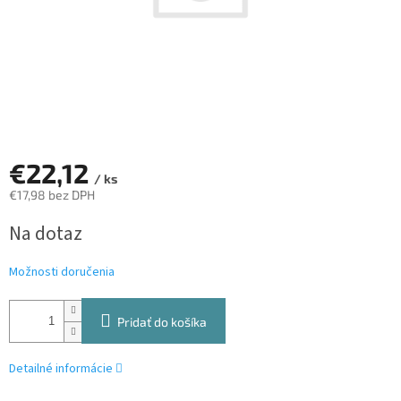
€22,12
/ ks
€17,98 bez DPH
Jednotková
Na dotaz
cena:
Možnosti doručenia
Pridať do košíka
Detailné informácie