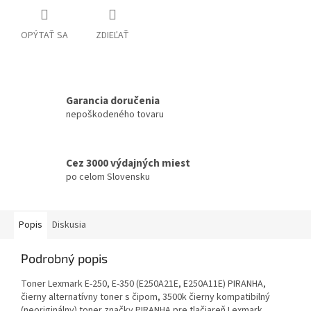
OPÝTAŤ SA
ZDIEĽAŤ
Garancia doručenia
nepoškodeného tovaru
Cez 3000 výdajných miest
po celom Slovensku
Popis
Diskusia
Podrobný popis
Toner Lexmark E-250, E-350 (E250A21E, E250A11E) PIRANHA,
čierny alternatívny toner s čipom, 3500k čierny kompatibilný
(neoriginálny) toner značky PIRANHA pre tlačiareň Lexmark