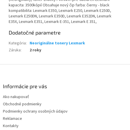
kapacita: 3500kópií Obsahuje nový čip farba: čierny - black
kompatibilita: Lexmark E350, Lexmark E250, Lexmark E250D,
Lexmark E250DN, Lexmark E350D, Lexmark E352DN, Lexmark
E35X, Lexmark E351, Lexmark E-351, Lexmark E 351,
Dodatočné parametre
Kategória
:
Neoriginálne tonery Lexmark
Záruka
:
2 roky
Z
á
p
ä
Informácie pre vás
t
Ako nakupovať
i
Obchodné podmienky
e
Podmienky ochrany osobných údajov
Reklamace
Kontakty