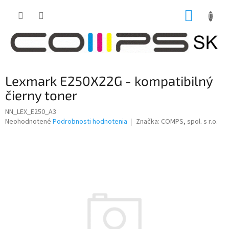
Prejsť
NÁKUP
na
obsah
KOŠÍK
Lexmark E250X22G - kompatibilný
čierny toner
NN_LEX_E250_A3
Priemerné
Neohodnotené
Podrobnosti hodnotenia
Značka:
COMPS, spol. s r.o.
hodnotenie
produktu
je
0,0
z
5
hviezdičiek.