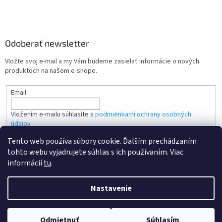
Odoberať newsletter
Vložte svoj e-mail a my Vám budeme zasielať informácie o nových
produktoch na našom e-shope.
Email
Vložením e-mailu súhlasíte s
podmienkami ochrany osobných
údajov
Tento web používa súbory cookie. Ďalším prechádzaním
PRIHLÁSIŤ SA
tohto webu vyjadrujete súhlas s ich používaním. Viac
informácií
tu
.
Nastavenie
Vytvoril Shoptet
Odmietnuť
Súhlasím
Copyright 2026
Kvalitne tonery SK
. Všetky práva vyhradené.