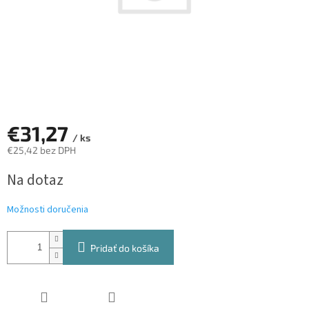
€31,27
/ ks
€25,42 bez DPH
Jednotková
Na dotaz
cena:
Možnosti doručenia
Pridať do košíka