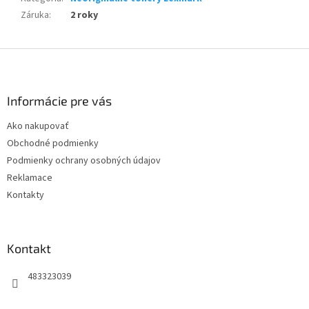
Záruka
:
2 roky
Z
á
p
ä
Informácie pre vás
t
Ako nakupovať
i
Obchodné podmienky
e
Podmienky ochrany osobných údajov
Reklamace
Kontakty
Kontakt
483323039