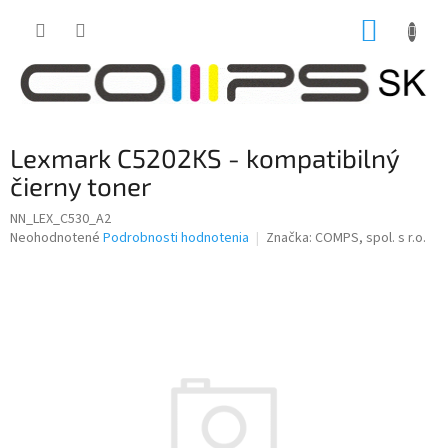
Prejsť
NÁKUP
na
obsah
KOŠÍK
Lexmark C5202KS - kompatibilný
čierny toner
NN_LEX_C530_A2
Priemerné
Neohodnotené
Podrobnosti hodnotenia
Značka:
COMPS, spol. s r.o.
hodnotenie
produktu
je
0,0
z
5
hviezdičiek.