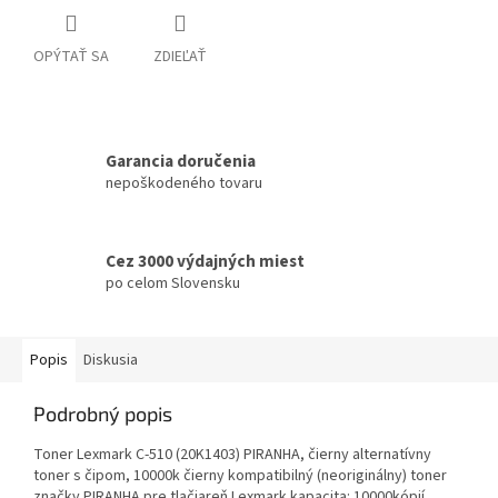
OPÝTAŤ SA
ZDIEĽAŤ
Garancia doručenia
nepoškodeného tovaru
Cez 3000 výdajných miest
po celom Slovensku
Popis
Diskusia
Podrobný popis
Toner Lexmark C-510 (20K1403) PIRANHA, čierny alternatívny
toner s čipom, 10000k čierny kompatibilný (neoriginálny) toner
značky PIRANHA pre tlačiareň Lexmark kapacita: 10000kópií