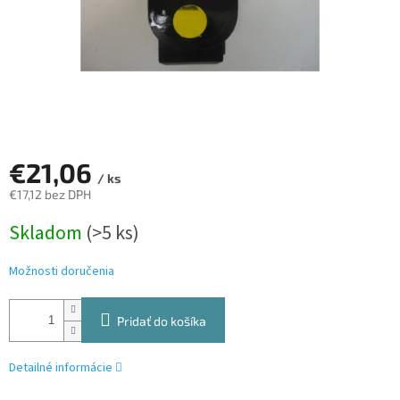
€21,06
/ ks
€17,12 bez DPH
Jednotková
Skladom
(>5 ks)
cena:
Možnosti doručenia
Pridať do košíka
Detailné informácie