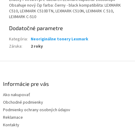
Obsahuje nový čip farba: čierny - black kompatibilita: LEXMARK
C510, LEXMARK C510DTN, LEXMARK C510N, LEXMARK C 510,
LEXMARK C-510
Dodatočné parametre
Kategória
:
Neoriginálne tonery Lexmark
Záruka
:
2 roky
Z
á
p
ä
Informácie pre vás
t
Ako nakupovať
i
Obchodné podmienky
e
Podmienky ochrany osobných údajov
Reklamace
Kontakty