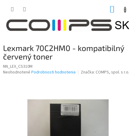
Prejsť
NÁKUP
na
obsah
KOŠÍK
Lexmark 70C2HM0 - kompatibilný
červený toner
NN_LEX_CS310M
Priemerné
Neohodnotené
Podrobnosti hodnotenia
Značka:
COMPS, spol. s r.o.
hodnotenie
produktu
je
0,0
z
5
hviezdičiek.