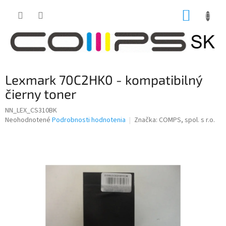
Prejsť
NÁKUP
na
obsah
KOŠÍK
Lexmark 70C2HK0 - kompatibilný
čierny toner
NN_LEX_CS310BK
Priemerné
Neohodnotené
Podrobnosti hodnotenia
Značka:
COMPS, spol. s r.o.
hodnotenie
produktu
je
0,0
z
5
hviezdičiek.