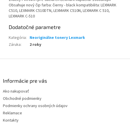
Obsahuje nový čip farba: čierny - black kompatibilita: LEXMARK
C510, LEXMARK C510DTN, LEXMARK C510N, LEXMARK C 510,
LEXMARK C-510
Dodatočné parametre
Kategória
:
Neoriginálne tonery Lexmark
Záruka
:
2 roky
Z
á
p
ä
Informácie pre vás
t
Ako nakupovať
i
Obchodné podmienky
e
Podmienky ochrany osobných údajov
Reklamace
Kontakty