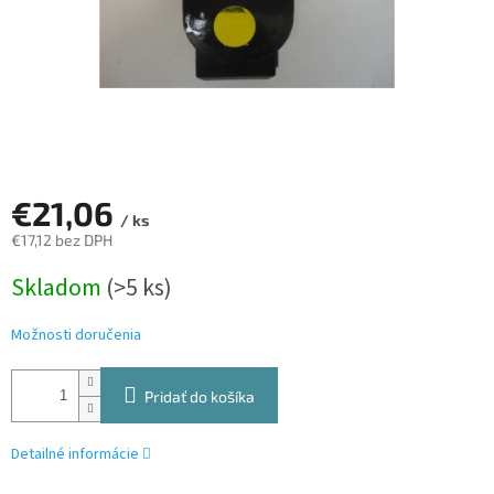
€21,06
/ ks
€17,12 bez DPH
Jednotková
Skladom
(>5 ks)
cena:
Možnosti doručenia
Pridať do košíka
Detailné informácie