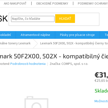
AKO NAKUPOVAŤ
OBCHODNÉ PODMIENKY
PODMIENKY OCHRANY
HĽADAŤ
pokladní
Atramentové náplne
Pásky pre písacie stroje
Te
inálne tonery Lexmark
Lexmark 50F2X00, 502X - kompatibilný čierny t
ark 50F2X00, 502X - kompatibilný či
né
notené
Podrobnosti hodnotenia
Značka:
COMPS, spol. s r.o.
nie
€31
u
€25,65 
Jednotk
Skla
cena:
iek.
Možnosti