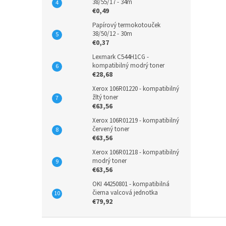
38/55/17 - 34m
€0,49
Papírový termokotouček
38/50/12 - 30m
€0,37
Lexmark C544H1CG -
kompatibilný modrý toner
€28,68
Xerox 106R01220 - kompatibilný
žltý toner
€63,56
Xerox 106R01219 - kompatibilný
červený toner
€63,56
Xerox 106R01218 - kompatibilný
modrý toner
€63,56
OKI 44250801 - kompatibilná
čierna valcová jednotka
€79,92
Z