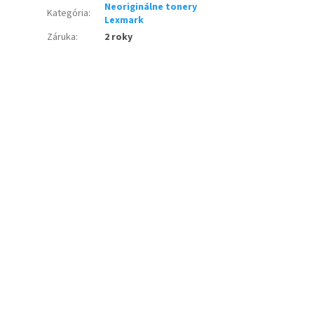
Neoriginálne tonery
Kategória
:
Lexmark
Záruka
:
2 roky