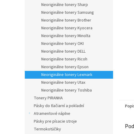
Neoriginálne tonery Sharp
Neoriginálne tonery Samsung
Neoriginálne tonery Brother
Neoriginálne tonery Kyocera
Neoriginálne tonery Minolta
Neoriginálne tonery OKI
Neoriginálne tonery DELL
Neoriginálne tonery Ricoh
Neoriginálne tonery Epson
Neoriginálne tonery Lexmark
Neoriginálne tonery Utax
Neoriginálne tonery Toshiba
Tonery PIRANHA
Pásky do tlačiarní a pokladní
Popi
Atramentové náplne
Pásky pre písacie stroje
Pod
Termokotúčiky