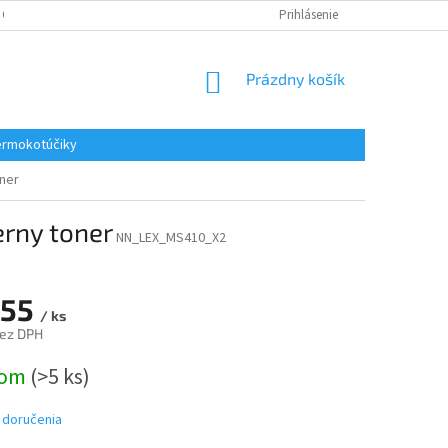
 OSOBNÝCH ÚDAJOV
REKLAMACE
KONTAKTY
Prihlásenie
NÁKUPNÝ
Prázdny košík
KOŠÍK
rmokotúčiky
oner
erny toner
NN_LEX_MS410_X2
,55
/ ks
bez DPH
ová
dom
(>5 ks)
 doručenia