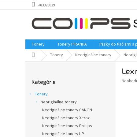
Prejsť
483323039
na
obsah
Tonery
Tonery PIRANHA
Pásky do tlačiarní a 
Domov
Tonery
Neoriginálne tonery
Neorig
B
Lexm
o
Preskočiť
č
Priemer
Neohod
Kategórie
kategórie
n
hodnote
ý
produkt
Tonery
p
je
Neoriginálne tonery
0,0
a
z
Neoriginálne tonery CANON
n
5
e
Neoriginálne tonery Xerox
hviezdič
l
Neoriginálne tonery Phillips
Neoriginálne tonery HP