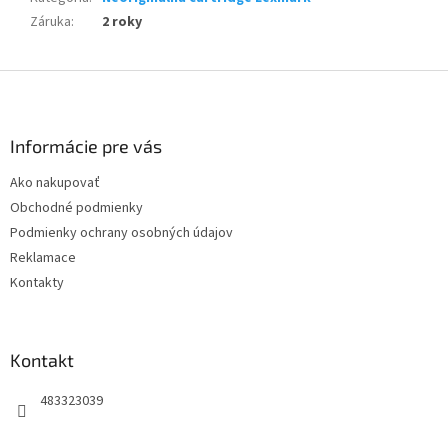
Záruka
:
2 roky
Z
á
p
ä
Informácie pre vás
t
Ako nakupovať
i
Obchodné podmienky
e
Podmienky ochrany osobných údajov
Reklamace
Kontakty
Kontakt
483323039