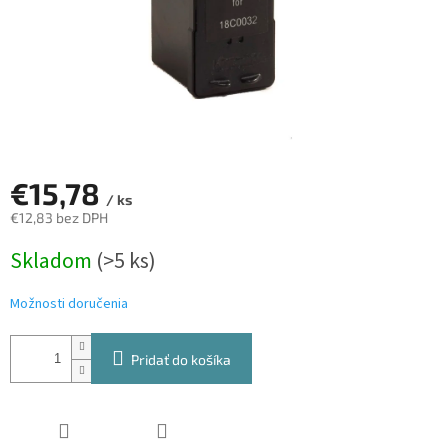
€15,78
/ ks
€12,83 bez DPH
Jednotková
Skladom
(>5 ks)
cena:
Možnosti doručenia
Pridať do košíka