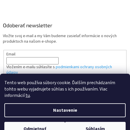
Odoberať newsletter
Vložte svoj e-mail a my Vám budeme zasielať informácie o nových
produktoch na našom e-shope.
Email
Vložením e-mailu súhlasíte s
podmienkami ochrany osobných
údajov
Tento web používa súbory cookie. Ďalším prechádzaním
PRIHLÁSIŤ SA
tohto webu vyjadrujete súhlas s ich používaním. Viac
informácií
tu
.
Nastavenie
Vytvoril Shoptet
Odmietnuť
Súhlasím
Copyright 2026
Kvalitne tonery SK
. Všetky práva vyhradené.