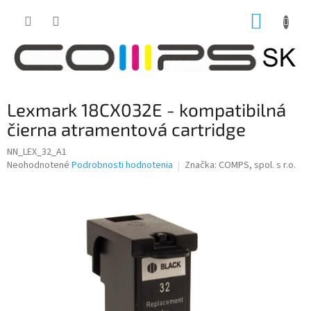
Prejsť
NÁKUP
na
obsah
KOŠÍK
Lexmark 18CX032E - kompatibilná
čierna atramentová cartridge
NN_LEX_32_A1
Priemerné
Neohodnotené
Podrobnosti hodnotenia
Značka:
COMPS, spol. s r.o.
hodnotenie
produktu
je
0,0
z
5
hviezdičiek.