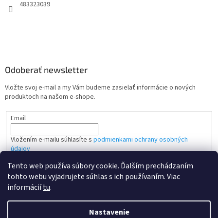
483323039
Odoberať newsletter
Vložte svoj e-mail a my Vám budeme zasielať informácie o nových
produktoch na našom e-shope.
Email
Vložením e-mailu súhlasíte s
podmienkami ochrany osobných
údajov
Tento web používa súbory cookie. Ďalším prechádzaním
PRIHLÁSIŤ SA
tohto webu vyjadrujete súhlas s ich používaním. Viac
informácií
tu
.
Nastavenie
Vytvoril Shoptet