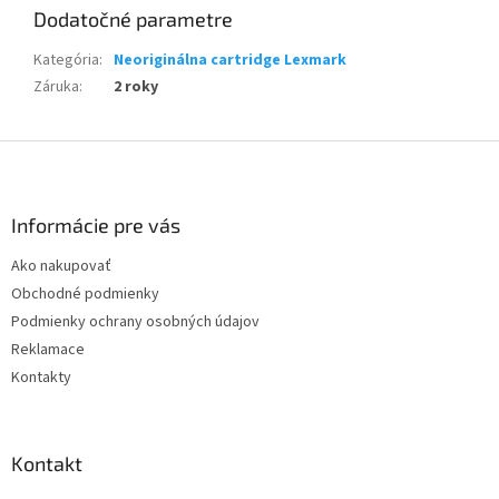
Dodatočné parametre
Kategória
:
Neoriginálna cartridge Lexmark
Záruka
:
2 roky
Z
á
p
ä
Informácie pre vás
t
Ako nakupovať
i
Obchodné podmienky
e
Podmienky ochrany osobných údajov
Reklamace
Kontakty
Kontakt