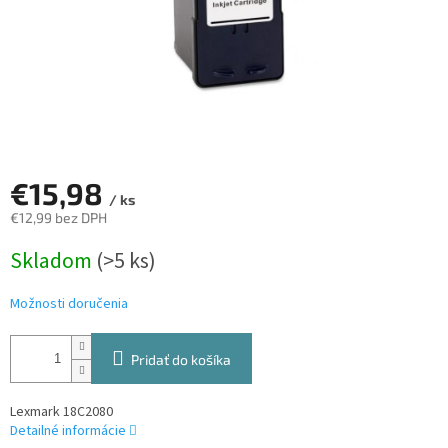
€15,98
/ ks
€12,99 bez DPH
Jednotková
Skladom
(>5 ks)
cena:
Možnosti doručenia
Pridať do košíka
Lexmark 18C2080
Detailné informácie