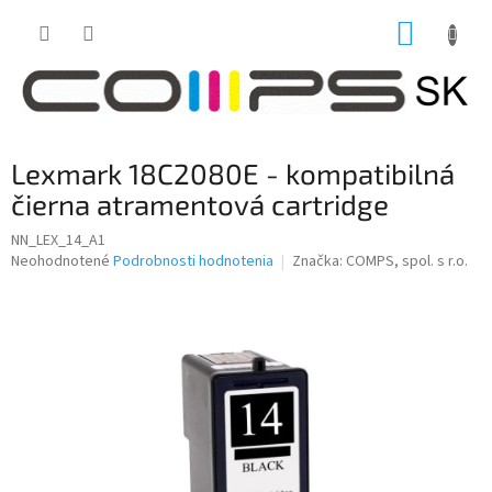
Prejsť
NÁKUP
na
obsah
KOŠÍK
Lexmark 18C2080E - kompatibilná
čierna atramentová cartridge
NN_LEX_14_A1
Priemerné
Neohodnotené
Podrobnosti hodnotenia
Značka:
COMPS, spol. s r.o.
hodnotenie
produktu
je
0,0
z
5
hviezdičiek.