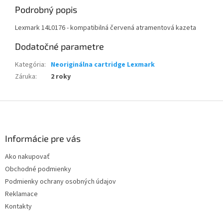
Podrobný popis
Lexmark 14L0176 - kompatibilná červená atramentová kazeta
Dodatočné parametre
Kategória
:
Neoriginálna cartridge Lexmark
Záruka
:
2 roky
Z
á
p
ä
Informácie pre vás
t
Ako nakupovať
i
Obchodné podmienky
e
Podmienky ochrany osobných údajov
Reklamace
Kontakty