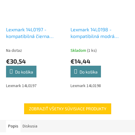
Lexmark 14L0197 -
Lexmark 14L0198 -
kompatibilná čierna
kompatibilná modrá
atramentová cartridge
atramentová cartridge
Na dotaz
Skladom
(1 ks)
€30,54
€14,44
Do košíka
Do košíka
Lexmark 14L0197
Lexmark 14L0198
ZOBRAZIŤ VŠETKY SÚVISIACE PRODUKTY
Popis
Diskusia