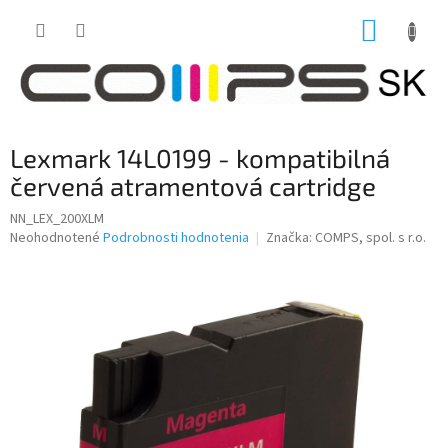
Prejsť
NÁKUP
na
obsah
KOŠÍK
Lexmark 14L0199 - kompatibilná
červená atramentová cartridge
NN_LEX_200XLM
Priemerné
Neohodnotené
Podrobnosti hodnotenia
Značka:
COMPS, spol. s r.o.
hodnotenie
produktu
je
0,0
z
5
hviezdičiek.