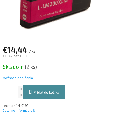
€14,44
/ ks
€11,74 bez DPH
Jednotková
Skladom
(2 ks)
cena:
Možnosti doručenia
Pridať do košíka
Lexmark 14L0199
Detailné informácie