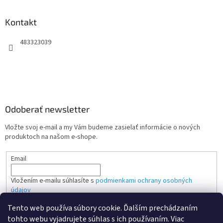
Kontakt
483323039
Odoberať newsletter
Vložte svoj e-mail a my Vám budeme zasielať informácie o nových
produktoch na našom e-shope.
Email
Vložením e-mailu súhlasíte s
podmienkami ochrany osobných
údajov
Tento web používa súbory cookie. Ďalším prechádzaním
PRIHLÁSIŤ SA
tohto webu vyjadrujete súhlas s ich používaním. Viac