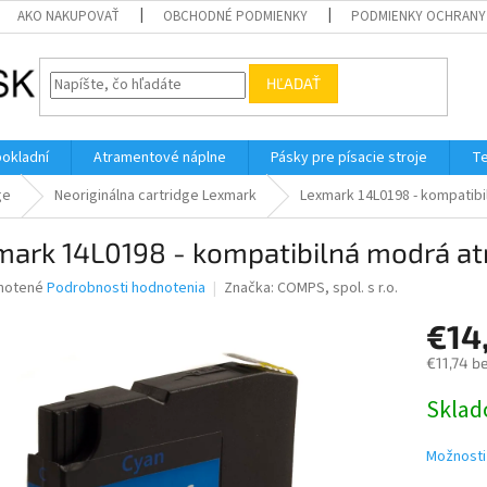
AKO NAKUPOVAŤ
OBCHODNÉ PODMIENKY
PODMIENKY OCHRANY
HĽADAŤ
pokladní
Atramentové náplne
Pásky pre písacie stroje
Te
ge
Neoriginálna cartridge Lexmark
Lexmark 14L0198 - kompatibi
mark 14L0198 - kompatibilná modrá at
né
notené
Podrobnosti hodnotenia
Značka:
COMPS, spol. s r.o.
nie
€14
u
€11,74 b
Jednotk
Skla
cena:
iek.
Možnosti