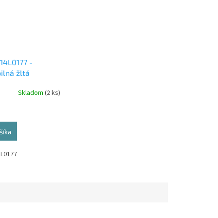
14L0177 -
ilná žltá
ová cartridge
Skladom
(2 ks)
šíka
4L0177