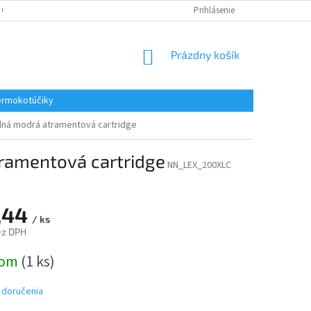
 OSOBNÝCH ÚDAJOV
REKLAMACE
KONTAKTY
Prihlásenie
NÁKUPNÝ
Prázdny košík
KOŠÍK
rmokotúčiky
lná modrá atramentová cartridge
ramentová cartridge
NN_LEX_200XLC
,44
/ ks
ez DPH
ová
dom
(1 ks)
 doručenia