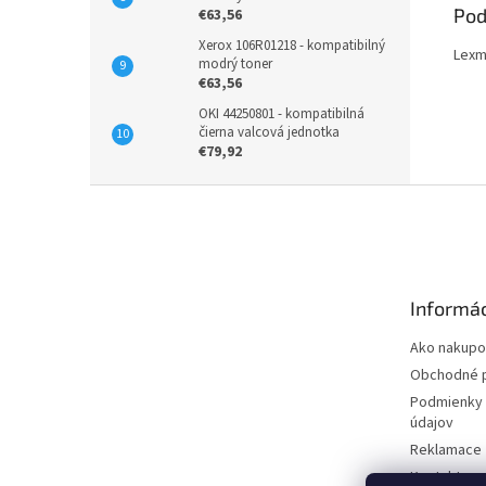
Pod
€63,56
Xerox 106R01218 - kompatibilný
Lexm
modrý toner
€63,56
OKI 44250801 - kompatibilná
čierna valcová jednotka
€79,92
Z
á
p
ä
t
Informác
i
e
Ako nakupo
Obchodné 
Podmienky 
údajov
Reklamace
Kontakty