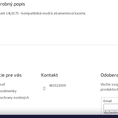
robný popis
ark 14L0175 - kompatibilná modrá atramentová kazeta
ie pre vás
Kontakt
Odobera
vať
Vložte svo
483323039
produktoch
podmienky
ochrany osobných
Email
Vložením 
údajov