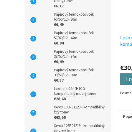
čierny toner
€6,17
Papírový termokotouček
60/50/12 - 30m
€0,49
Papírový termokotouček
Lexma
57/60/12 - 44m
€0,84
kompa
atram
Papírový termokotouček
38/55/17 - 34m
€0,49
€30
Papírový termokotouček
38/50/12 - 30m
D
€0,37
Lexmark C544H1CG -
Lexma
kompatibilný modrý toner
€28,68
Xerox 106R01220 - kompatibilný
žltý toner
Popi
€63,56
Xerox 106R01219 - kompatibilný
červený toner