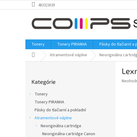
Prejsť
483323039
na
obsah
Tonery
Tonery PIRANHA
Pásky do tlačiarní a 
Domov
Atramentové náplne
Neoriginálna cartrid
B
Lex
o
Preskočiť
č
Priemer
Neohod
Kategórie
kategórie
n
hodnote
ý
produkt
Tonery
p
je
Tonery PIRANHA
0,0
a
z
Pásky do tlačiarní a pokladní
n
5
e
Atramentové náplne
hviezdič
l
Neoriginálna cartridge
Neoriginálna cartridge Canon