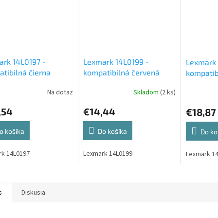
rk 14L0197 -
Lexmark 14L0199 -
Lexmark 
tibilná čierna
kompatibilná červená
kompatib
entová cartridge
atramentová cartridge
atrament
Na dotaz
Skladom
(2 ks)
,54
€14,44
€18,87
o košíka
Do košíka
Do ko
rk 14L0197
Lexmark 14L0199
Lexmark 1
s
Diskusia