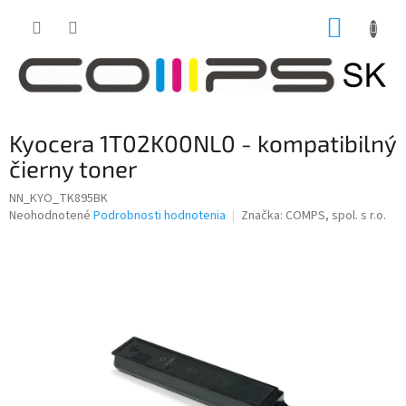
Prejsť
NÁKUP
na
obsah
KOŠÍK
Kyocera 1T02K00NL0 - kompatibilný
čierny toner
NN_KYO_TK895BK
Priemerné
Neohodnotené
Podrobnosti hodnotenia
Značka:
COMPS, spol. s r.o.
hodnotenie
produktu
je
0,0
z
5
hviezdičiek.