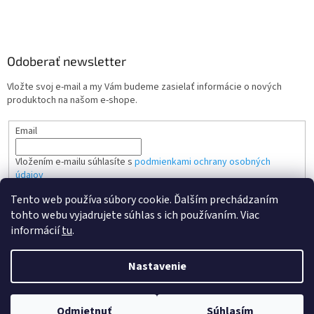
Odoberať newsletter
Vložte svoj e-mail a my Vám budeme zasielať informácie o nových
produktoch na našom e-shope.
Email
Vložením e-mailu súhlasíte s
podmienkami ochrany osobných
údajov
Tento web používa súbory cookie. Ďalším prechádzaním
PRIHLÁSIŤ SA
tohto webu vyjadrujete súhlas s ich používaním. Viac
informácií
tu
.
Nastavenie
Vytvoril Shoptet
Odmietnuť
Súhlasím
Copyright 2026
Kvalitne tonery SK
. Všetky práva vyhradené.