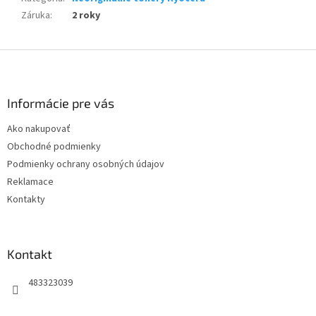
Záruka
:
2 roky
Z
á
p
ä
Informácie pre vás
t
Ako nakupovať
i
Obchodné podmienky
e
Podmienky ochrany osobných údajov
Reklamace
Kontakty
Kontakt
483323039