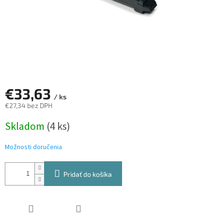
€33,63
/ ks
€27,34 bez DPH
Jednotková
Skladom
(4 ks)
cena:
Možnosti doručenia
Pridať do košíka