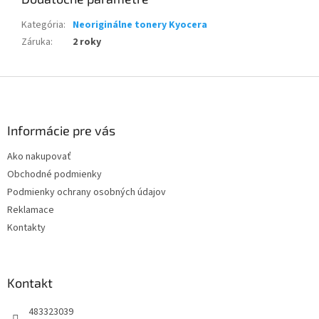
Kategória
:
Neoriginálne tonery Kyocera
Záruka
:
2 roky
Z
á
p
ä
Informácie pre vás
t
Ako nakupovať
i
Obchodné podmienky
e
Podmienky ochrany osobných údajov
Reklamace
Kontakty
Kontakt
483323039