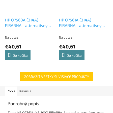
HP Q7560A (314A)
HP Q7561A (314A)
PIRANHA - alternatívny
PIRANHA - alternatívny
čierny toner
modrý toner
Na dotaz
Na dotaz
€40,61
€40,61
Do košíka
Do košíka
ZOBRAZIŤ VŠETKY SÚVISIACE PRODUKTY
Popis
Diskusia
Podrobný popis
Toner HP Q7563A (HP 3000) PIRANHA, červený alternatívny toner