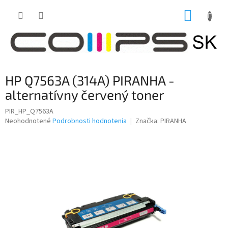
Prejsť
NÁKUP
na
obsah
KOŠÍK
HP Q7563A (314A) PIRANHA -
alternatívny červený toner
PIR_HP_Q7563A
Priemerné
Neohodnotené
Podrobnosti hodnotenia
Značka:
PIRANHA
hodnotenie
produktu
je
0,0
z
5
hviezdičiek.