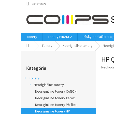
Prejsť
483323039
na
obsah
Tonery
Tonery PIRANHA
Pásky do tlačiarní a 
Domov
Tonery
Neoriginálne tonery
Neorigi
B
HP Q
o
Preskočiť
č
Priemer
Neohod
Kategórie
kategórie
n
hodnote
ý
produkt
Tonery
p
je
Neoriginálne tonery
0,0
a
z
Neoriginálne tonery CANON
n
5
e
Neoriginálne tonery Xerox
hviezdič
l
Neoriginálne tonery Phillips
Neoriginálne tonery HP