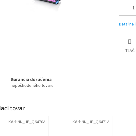
Detailné 
TLAČ
Garancia doručenia
nepoškodeného tovaru
iaci tovar
Kód:
NN_HP_Q6470A
Kód:
NN_HP_Q6471A