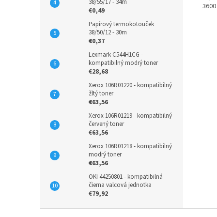
38/55/17 - 34m
3600
€0,49
Papírový termokotouček
38/50/12 - 30m
€0,37
Lexmark C544H1CG -
kompatibilný modrý toner
€28,68
Xerox 106R01220 - kompatibilný
žltý toner
€63,56
Xerox 106R01219 - kompatibilný
červený toner
€63,56
Xerox 106R01218 - kompatibilný
modrý toner
€63,56
OKI 44250801 - kompatibilná
čierna valcová jednotka
€79,92
Z