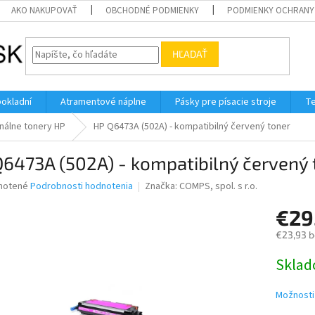
AKO NAKUPOVAŤ
OBCHODNÉ PODMIENKY
PODMIENKY OCHRANY
HĽADAŤ
pokladní
Atramentové náplne
Pásky pre písacie stroje
Te
nálne tonery HP
HP Q6473A (502A) - kompatibilný červený toner
6473A (502A) - kompatibilný červený 
né
notené
Podrobnosti hodnotenia
Značka:
COMPS, spol. s r.o.
nie
€29
u
€23,93 
Jednotk
Skla
cena:
iek.
Možnosti