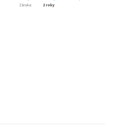
Záruka
:
2 roky