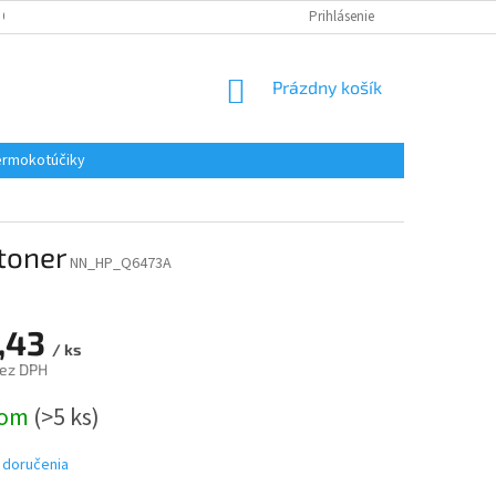
 OSOBNÝCH ÚDAJOV
REKLAMACE
KONTAKTY
Prihlásenie
NÁKUPNÝ
Prázdny košík
KOŠÍK
rmokotúčiky
toner
NN_HP_Q6473A
,43
/ ks
bez DPH
ová
dom
(>5 ks)
 doručenia