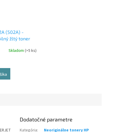
A (502A) -
lný žltý toner
Skladom
(>5 ks)
šíka
Dodatočné parametre
SERJET
Kategória
:
Neoriginálne tonery HP