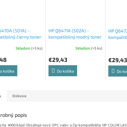
470A (501A) -
HP Q6471A (502A) -
HP Q6472
tibilný čierny toner
kompatibilný modrý toner
kompatibi
Skladom
(>5 ks)
Skladom
(>5 ks)
,48
€29,43
€29,43
o košíka
Do košíka
Do ko
s
Diskusia
robný popis
cita: 4000 kópií Obsahuje nový OPC valec a čip kompatibilita: HP COLOR LA