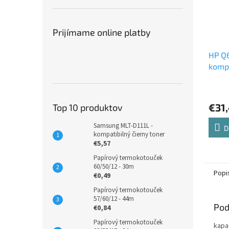
Prijímame online platby
HP Q6
kompa
€31
Top 10 produktov
Samsung MLT-D111L -
D
kompatibilný čierny toner
€5,57
Papírový termokotouček
60/50/12 - 30m
Popi
€0,49
Papírový termokotouček
57/60/12 - 44m
Pod
€0,84
Papírový termokotouček
kapa