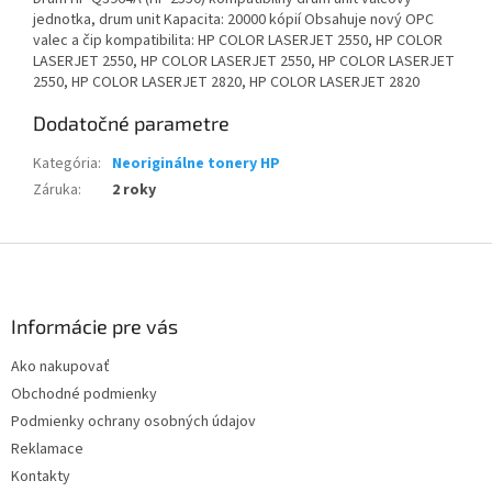
jednotka, drum unit Kapacita: 20000 kópií Obsahuje nový OPC
valec a čip kompatibilita: HP COLOR LASERJET 2550, HP COLOR
LASERJET 2550, HP COLOR LASERJET 2550, HP COLOR LASERJET
2550, HP COLOR LASERJET 2820, HP COLOR LASERJET 2820
Dodatočné parametre
Kategória
:
Neoriginálne tonery HP
Záruka
:
2 roky
Z
á
p
ä
Informácie pre vás
t
Ako nakupovať
i
Obchodné podmienky
e
Podmienky ochrany osobných údajov
Reklamace
Kontakty