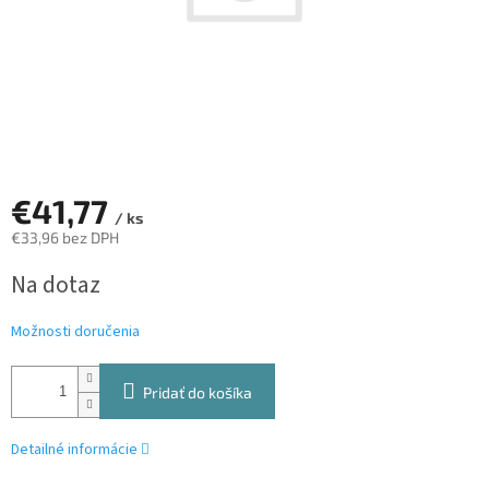
€41,77
/ ks
€33,96 bez DPH
Jednotková
Na dotaz
cena:
Možnosti doručenia
Pridať do košíka
Detailné informácie