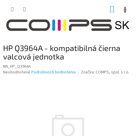
Prejsť
NÁKUP
na
obsah
KOŠÍK
HP Q3964A - kompatibilná čierna
valcová jednotka
NN_HP_Q3964A
Priemerné
Neohodnotené
Podrobnosti hodnotenia
Značka:
COMPS, spol. s r.o.
hodnotenie
produktu
je
0,0
z
5
hviezdičiek.