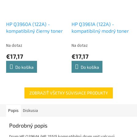
HP Q3960A (122A) -
HP Q3961A (122A) -
kompatibilný čierny toner
kompatibilný modrý toner
Na dotaz
Na dotaz
€17,17
€17,17
Do košíka
Do košíka
ZOBRAZIŤ VŠETKY SÚVISIACE PRODUKTY
Popis
Diskusia
Podrobný popis
Drum HP Q3964A (HP 2550) kompatibilný drum unit valcový