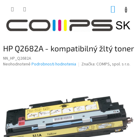
Prejsť
NÁKUP
na
obsah
KOŠÍK
HP Q2682A - kompatibilný žltý toner
NN_HP_Q2682A
Priemerné
Neohodnotené
Podrobnosti hodnotenia
Značka:
COMPS, spol. s r.o.
hodnotenie
produktu
je
0,0
z
5
hviezdičiek.