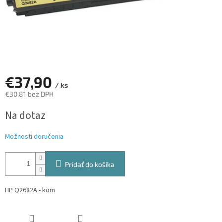
€37,90
/ ks
€30,81 bez DPH
Jednotková
Na dotaz
cena:
Možnosti doručenia
Pridať do košíka
HP Q2682A - kom