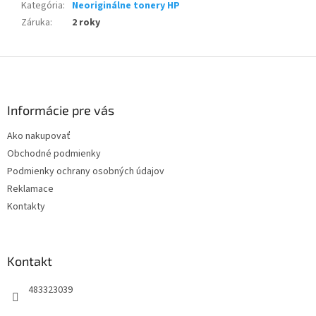
Kategória
:
Neoriginálne tonery HP
Záruka
:
2 roky
Z
á
p
ä
Informácie pre vás
t
Ako nakupovať
i
Obchodné podmienky
e
Podmienky ochrany osobných údajov
Reklamace
Kontakty
Kontakt
483323039