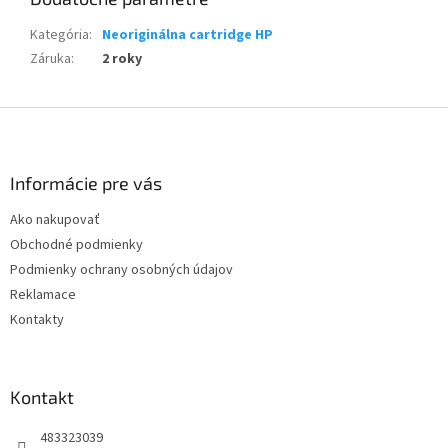
Kategória
:
Neoriginálna cartridge HP
Záruka
:
2 roky
Z
á
p
ä
Informácie pre vás
t
Ako nakupovať
i
Obchodné podmienky
e
Podmienky ochrany osobných údajov
Reklamace
Kontakty
Kontakt
483323039