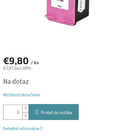
€9,80
/ ks
€7,97 bez DPH
Jednotková
Na dotaz
cena:
Možnosti doručenia
Pridať do košíka
Detailné informácie