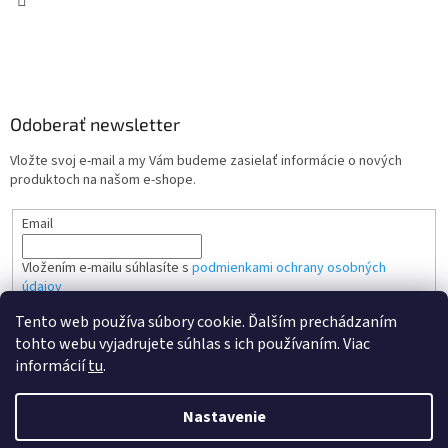
Odoberať newsletter
Vložte svoj e-mail a my Vám budeme zasielať informácie o nových
produktoch na našom e-shope.
Email
Vložením e-mailu súhlasíte s
podmienkami ochrany osobných
údajov
Tento web používa súbory cookie. Ďalším prechádzaním
PRIHLÁSIŤ SA
tohto webu vyjadrujete súhlas s ich používaním. Viac
informácií
tu
.
Nastavenie
Vytvoril Shoptet