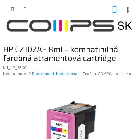
Prejsť
NÁKUP
na
obsah
KOŠÍK
HP CZ102AE 8ml - kompatibilná
farebná atramentová cartridge
NN_HP_650CL
Priemerné
Neohodnotené
Podrobnosti hodnotenia
Značka:
COMPS, spol. s r.o.
hodnotenie
produktu
je
0,0
z
5
hviezdičiek.