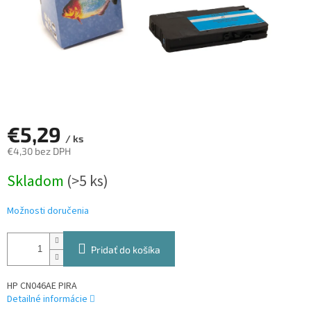
€5,29
/ ks
€4,30 bez DPH
Jednotková
Skladom
(>5 ks)
cena:
Možnosti doručenia
Pridať do košíka
HP CN046AE PIRA
Detailné informácie