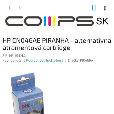
Prejsť
NÁKUP
na
obsah
KOŠÍK
HP CN046AE PIRANHA - alternatívna
atramentová cartridge
PIR_HP_951XLC
Priemerné
Neohodnotené
Podrobnosti hodnotenia
Značka:
PIRANHA
hodnotenie
produktu
je
0,0
z
5
hviezdičiek.