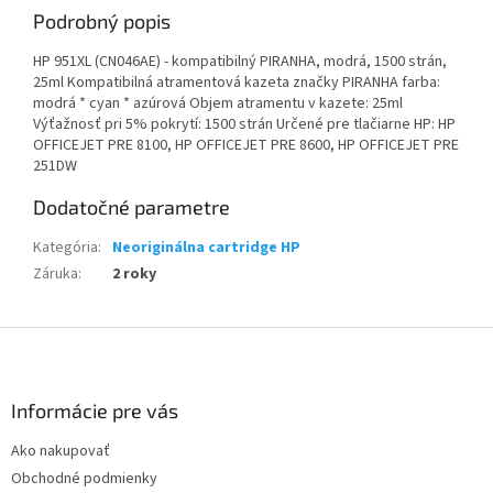
Podrobný popis
HP 951XL (CN046AE) - kompatibilný PIRANHA, modrá, 1500 strán,
25ml Kompatibilná atramentová kazeta značky PIRANHA farba:
modrá * cyan * azúrová Objem atramentu v kazete: 25ml
Výťažnosť pri 5% pokrytí: 1500 strán Určené pre tlačiarne HP: HP
OFFICEJET PRE 8100, HP OFFICEJET PRE 8600, HP OFFICEJET PRE
251DW
Dodatočné parametre
Kategória
:
Neoriginálna cartridge HP
Záruka
:
2 roky
Z
á
p
ä
Informácie pre vás
t
Ako nakupovať
i
Obchodné podmienky
e