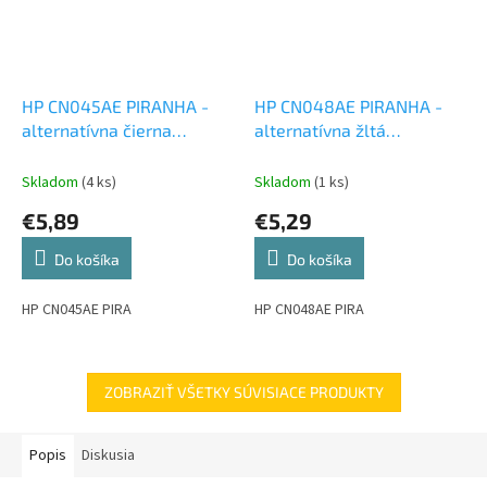
HP CN045AE PIRANHA -
HP CN048AE PIRANHA -
alternatívna čierna
alternatívna žltá
atramentová cartridge
atramentová cartridge
Skladom
(4 ks)
Skladom
(1 ks)
€5,89
€5,29
Do košíka
Do košíka
HP CN045AE PIRA
HP CN048AE PIRA
ZOBRAZIŤ VŠETKY SÚVISIACE PRODUKTY
Popis
Diskusia