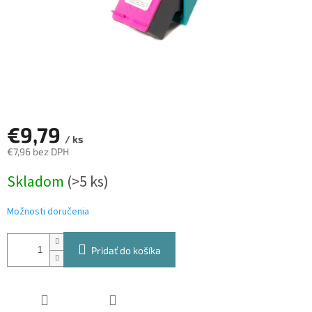
€9,79
/ ks
€7,96 bez DPH
Jednotková
Skladom
(>5 ks)
cena:
Možnosti doručenia
Pridať do košíka