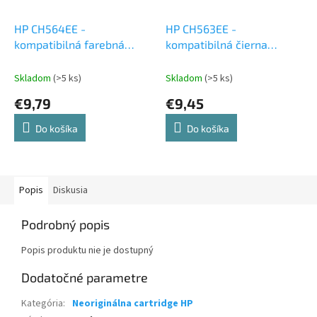
HP CH564EE -
HP CH563EE -
kompatibilná farebná
kompatibilná čierna
atramentová cartridge
atramentová cartridge
Skladom
(>5 ks)
Skladom
(>5 ks)
€9,79
€9,45
Do košíka
Do košíka
Popis
Diskusia
Podrobný popis
Popis produktu nie je dostupný
Dodatočné parametre
Kategória
:
Neoriginálna cartridge HP