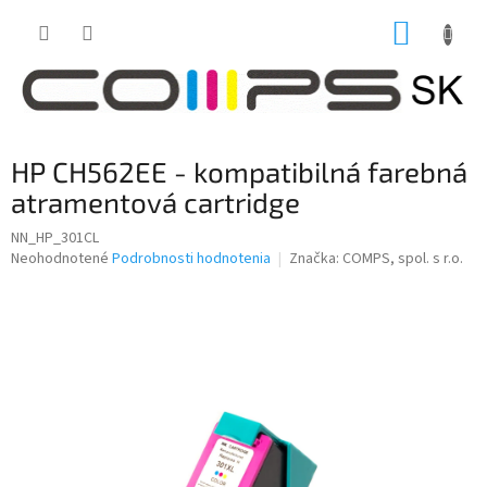
Prejsť
NÁKUP
na
obsah
KOŠÍK
HP CH562EE - kompatibilná farebná
atramentová cartridge
NN_HP_301CL
Priemerné
Neohodnotené
Podrobnosti hodnotenia
Značka:
COMPS, spol. s r.o.
hodnotenie
produktu
je
0,0
z
5
hviezdičiek.