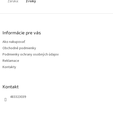
Záruka
:
2 roky
Z
á
p
ä
Informácie pre vás
t
Ako nakupovať
i
Obchodné podmienky
e
Podmienky ochrany osobných údajov
Reklamace
Kontakty
Kontakt
483323039