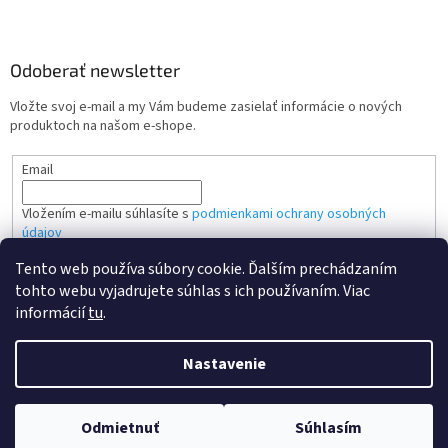
Odoberať newsletter
Vložte svoj e-mail a my Vám budeme zasielať informácie o nových
produktoch na našom e-shope.
Email
Vložením e-mailu súhlasíte s
podmienkami ochrany osobných
údajov
Tento web používa súbory cookie. Ďalším prechádzaním
PRIHLÁSIŤ SA
tohto webu vyjadrujete súhlas s ich používaním. Viac
informácií
tu
.
Nastavenie
Vytvoril Shoptet
Odmietnuť
Súhlasím
Copyright 2026
Kvalitne tonery SK
. Všetky práva vyhradené.