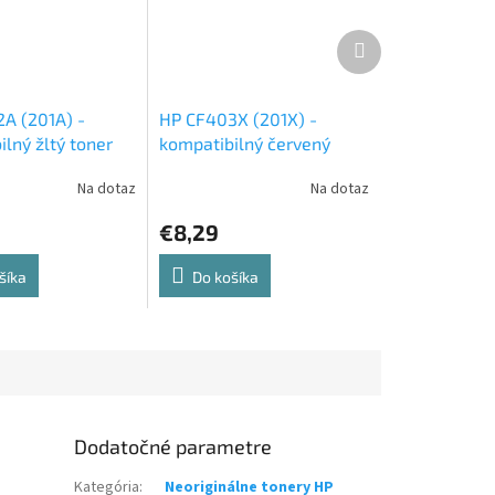
Ďalší
produkt
A (201A) -
HP CF403X (201X) -
lný žltý toner
kompatibilný červený
toner
Na dotaz
Na dotaz
€8,29
šíka
Do košíka
Dodatočné parametre
Kategória
:
Neoriginálne tonery HP