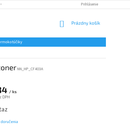
 OSOBNÝCH ÚDAJOV
REKLAMACE
KONTAKTY
Prihlásenie
NÁKUPNÝ
Prázdny košík
KOŠÍK
rmokotúčiky
toner
NN_HP_CF403A
34
/ ks
z DPH
ová
taz
 doručenia