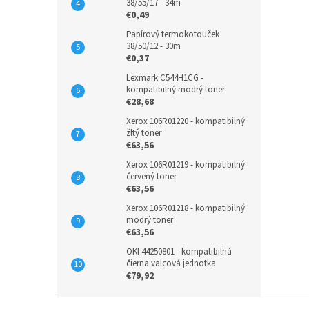
38/55/17 - 34m
€0,49
Papírový termokotouček
38/50/12 - 30m
€0,37
Lexmark C544H1CG -
kompatibilný modrý toner
€28,68
Xerox 106R01220 - kompatibilný
žltý toner
€63,56
Xerox 106R01219 - kompatibilný
červený toner
€63,56
Xerox 106R01218 - kompatibilný
modrý toner
€63,56
OKI 44250801 - kompatibilná
čierna valcová jednotka
€79,92
Z