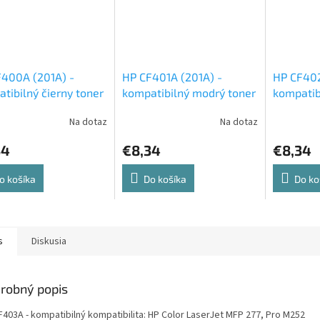
400A (201A) -
HP CF401A (201A) -
HP CF402
tibilný čierny toner
kompatibilný modrý toner
kompatibi
Na dotaz
Na dotaz
34
€8,34
€8,34
o košíka
Do košíka
Do ko
s
Diskusia
robný popis
F403A - kompatibilný kompatibilita: HP Color LaserJet MFP 277, Pro M252