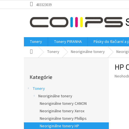
Prejsť
483323039
na
obsah
Tonery
Tonery PIRANHA
Pásky do tlačiarní a 
Domov
Tonery
Neoriginálne tonery
Neorigi
B
HP C
o
Preskočiť
č
Priemer
Neohod
Kategórie
kategórie
n
hodnote
ý
produkt
Tonery
p
je
Neoriginálne tonery
0,0
a
z
Neoriginálne tonery CANON
n
5
e
Neoriginálne tonery Xerox
hviezdič
l
Neoriginálne tonery Phillips
Neoriginálne tonery HP