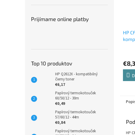
Prijímame online platby
HP CF
kompa
€8,
Top 10 produktov
HP Q2612X - kompatibilný
D
čierny toner
€6,17
Papírový termokotouček
60/50/12 - 30m
Popi
€0,49
Papírový termokotouček
57/60/12 - 44m
Pod
€0,84
Papírový termokotouček
HP C