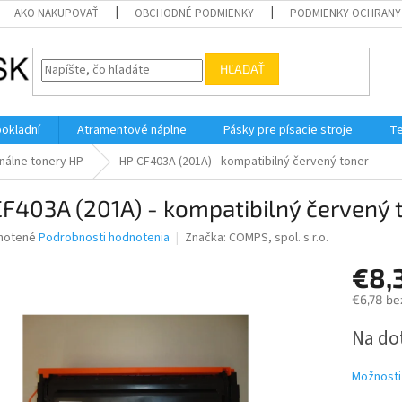
AKO NAKUPOVAŤ
OBCHODNÉ PODMIENKY
PODMIENKY OCHRANY
HĽADAŤ
pokladní
Atramentové náplne
Pásky pre písacie stroje
Te
nálne tonery HP
HP CF403A (201A) - kompatibilný červený toner
F403A (201A) - kompatibilný červený 
né
notené
Podrobnosti hodnotenia
Značka:
COMPS, spol. s r.o.
nie
€8,
u
€6,78 be
Jednotk
Na do
cena:
iek.
Možnosti