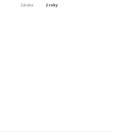
Záruka
:
2 roky