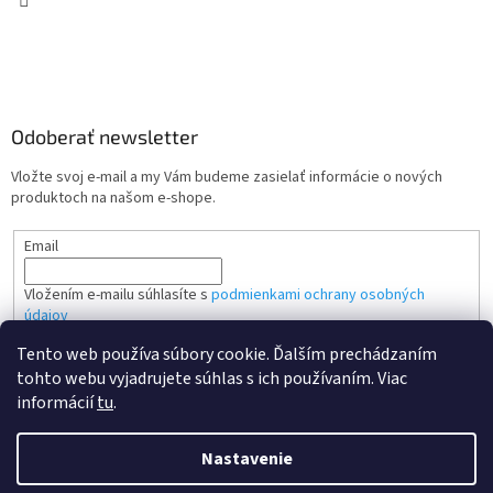
Odoberať newsletter
Vložte svoj e-mail a my Vám budeme zasielať informácie o nových
produktoch na našom e-shope.
Email
Vložením e-mailu súhlasíte s
podmienkami ochrany osobných
údajov
Tento web používa súbory cookie. Ďalším prechádzaním
PRIHLÁSIŤ SA
tohto webu vyjadrujete súhlas s ich používaním. Viac
informácií
tu
.
Nastavenie
Vytvoril Shoptet