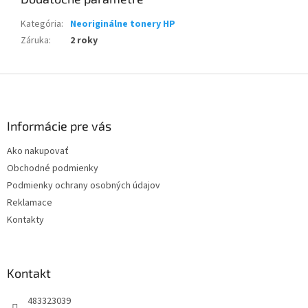
Kategória
:
Neoriginálne tonery HP
Záruka
:
2 roky
Z
á
p
ä
Informácie pre vás
t
Ako nakupovať
i
Obchodné podmienky
e
Podmienky ochrany osobných údajov
Reklamace
Kontakty
Kontakt
483323039