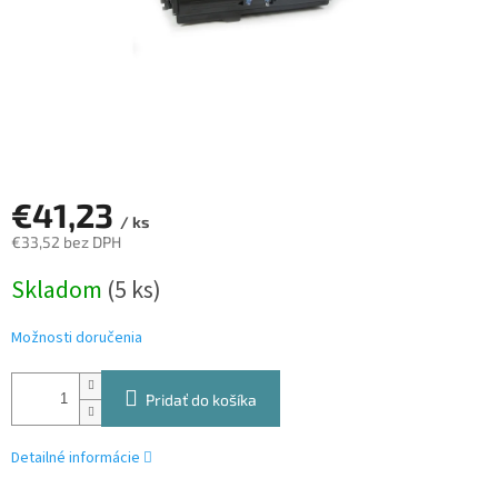
€41,23
/ ks
€33,52 bez DPH
Jednotková
Skladom
(5 ks)
cena:
Možnosti doručenia
Pridať do košíka
Detailné informácie