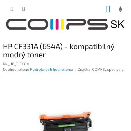
Prejsť
NÁKUP
na
obsah
KOŠÍK
HP CF331A (654A) - kompatibilný
modrý toner
NN_HP_CF331A
Priemerné
Neohodnotené
Podrobnosti hodnotenia
Značka:
COMPS, spol. s r.o.
hodnotenie
produktu
je
0,0
z
5
hviezdičiek.