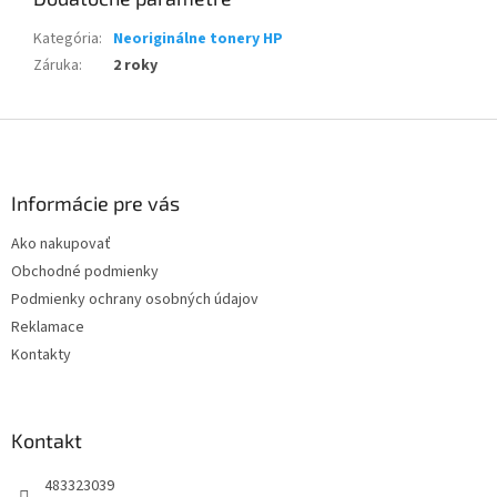
Kategória
:
Neoriginálne tonery HP
Záruka
:
2 roky
Z
á
p
ä
Informácie pre vás
t
Ako nakupovať
i
Obchodné podmienky
e
Podmienky ochrany osobných údajov
Reklamace
Kontakty
Kontakt
483323039