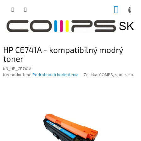
Prejsť
NÁKUP
na
obsah
KOŠÍK
HP CE741A - kompatibilný modrý
toner
NN_HP_CE741A
Priemerné
Neohodnotené
Podrobnosti hodnotenia
Značka:
COMPS, spol. s r.o.
hodnotenie
produktu
je
0,0
z
5
hviezdičiek.