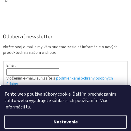
Odoberať newsletter
Vložte svoj e-mail a my Vám budeme zasielať informácie o nových
produktoch na našom e-shope.
Email
Vložením e-mailu súhlasíte s
podmienkami ochrany osobných
údajov
Tento web používa súbory cookie. Ďalším prechádzaním
PRIHLÁSIŤ SA
tohto webu vyjadrujete súhlas s ich používaním. Viac
informácií
tu
.
Nastavenie
Vytvoril Shoptet