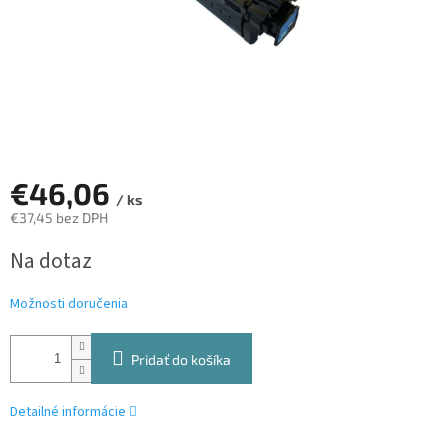
€46,06
/ ks
€37,45 bez DPH
Jednotková
Na dotaz
cena:
Možnosti doručenia
Pridať do košíka
Detailné informácie