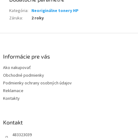
Kategória
:
Neoriginálne tonery HP
Záruka
:
2 roky
Z
á
p
ä
Informácie pre vás
t
Ako nakupovať
i
Obchodné podmienky
e
Podmienky ochrany osobných údajov
Reklamace
Kontakty
Kontakt
483323039