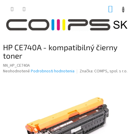
Prejsť
NÁKUP
na
obsah
KOŠÍK
HP CE740A - kompatibilný čierny
toner
NN_HP_CE740A
Priemerné
Neohodnotené
Podrobnosti hodnotenia
Značka:
COMPS, spol. s r.o.
hodnotenie
produktu
je
0,0
z
5
hviezdičiek.