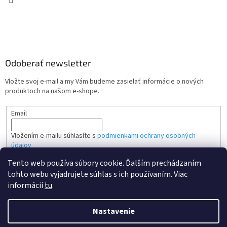
Odoberať newsletter
Vložte svoj e-mail a my Vám budeme zasielať informácie o nových
produktoch na našom e-shope.
Email
Vložením e-mailu súhlasíte s
podmienkami ochrany osobných
údajov
Tento web používa súbory cookie. Ďalším prechádzaním
PRIHLÁSIŤ SA
tohto webu vyjadrujete súhlas s ich používaním. Viac
informácií
tu
.
Nastavenie
Vytvoril Shoptet