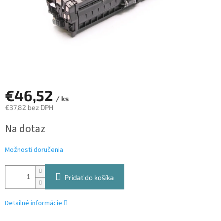
€46,52
/ ks
€37,82 bez DPH
Jednotková
Na dotaz
cena:
Možnosti doručenia
Pridať do košíka
Detailné informácie