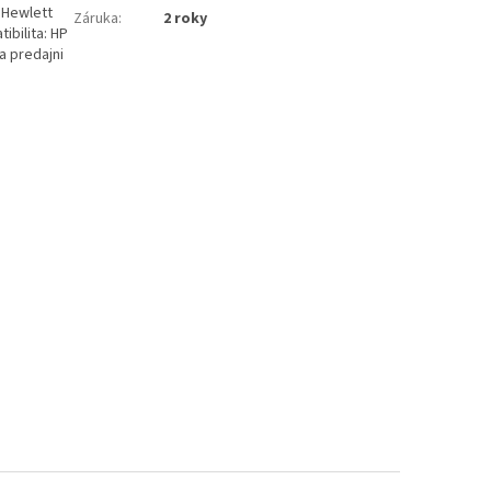
 Hewlett
Záruka
:
2 roky
ibilita: HP
 predajni