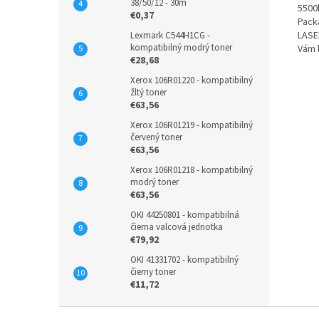
38/50/12 - 30m
5500
€0,37
Packa
LASE
Lexmark C544H1CG -
kompatibilný modrý toner
Vám 
€28,68
Xerox 106R01220 - kompatibilný
žltý toner
€63,56
Xerox 106R01219 - kompatibilný
červený toner
€63,56
Xerox 106R01218 - kompatibilný
modrý toner
€63,56
OKI 44250801 - kompatibilná
čierna valcová jednotka
€79,92
OKI 41331702 - kompatibilný
čierny toner
€11,72
Z