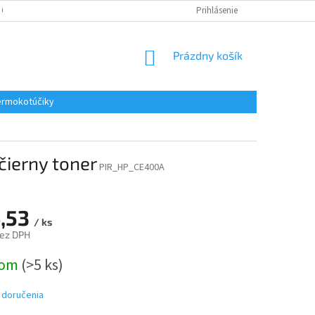
 OSOBNÝCH ÚDAJOV
REKLAMACE
KONTAKTY
Prihlásenie
NÁKUPNÝ
Prázdny košík
KOŠÍK
rmokotúčiky
čierny toner
PIR_HP_CE400A
,53
/ ks
bez DPH
ová
dom
(>5 ks)
 doručenia