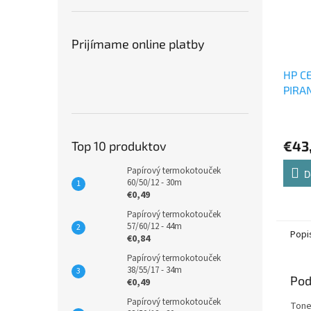
Prijímame online platby
HP C
PIRAN
modr
€43
Top 10 produktov
Papírový termokotouček
D
60/50/12 - 30m
€0,49
Papírový termokotouček
57/60/12 - 44m
Popi
€0,84
Papírový termokotouček
38/55/17 - 34m
Pod
€0,49
Papírový termokotouček
Tone