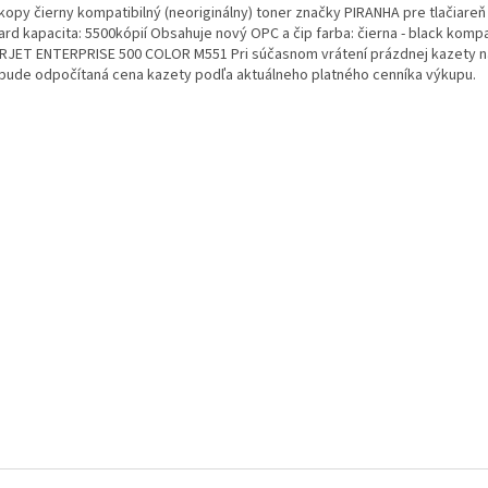
kopy čierny kompatibilný (neoriginálny) toner značky PIRANHA pre tlačiareň
rd kapacita: 5500kópií Obsahuje nový OPC a čip farba: čierna - black kompat
RJET ENTERPRISE 500 COLOR M551 Pri súčasnom vrátení prázdnej kazety na
bude odpočítaná cena kazety podľa aktuálneho platného cenníka výkupu.