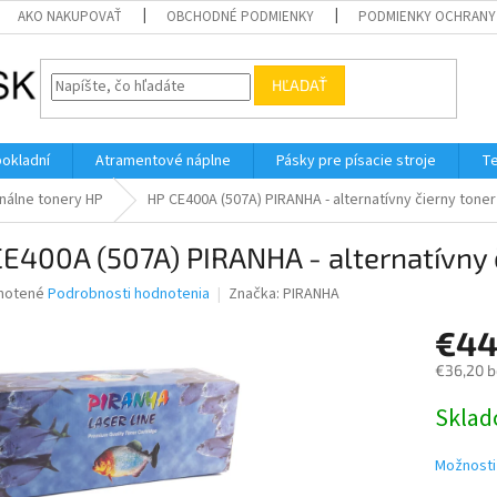
AKO NAKUPOVAŤ
OBCHODNÉ PODMIENKY
PODMIENKY OCHRANY
HĽADAŤ
pokladní
Atramentové náplne
Pásky pre písacie stroje
Te
nálne tonery HP
HP CE400A (507A) PIRANHA - alternatívny čierny toner
E400A (507A) PIRANHA - alternatívny 
né
notené
Podrobnosti hodnotenia
Značka:
PIRANHA
nie
€44
u
€36,20 
Jednotk
Skla
cena:
iek.
Možnosti