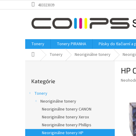
Prejsť
483323039
na
obsah
Tonery
Tonery PIRANHA
Pásky do tlačiarní a 
Domov
Tonery
Neoriginálne tonery
Neorigi
B
HP C
o
Preskočiť
č
Priemer
Neohod
Kategórie
kategórie
n
hodnote
ý
produkt
Tonery
p
je
Neoriginálne tonery
0,0
a
z
Neoriginálne tonery CANON
n
5
e
Neoriginálne tonery Xerox
hviezdič
l
Neoriginálne tonery Phillips
Neoriginálne tonery HP