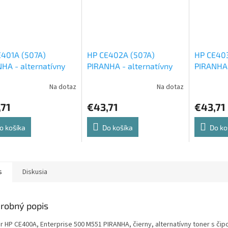
E401A (507A)
HP CE402A (507A)
HP CE403
HA - alternatívny
PIRANHA - alternatívny
PIRANHA 
ý toner
žltý toner
červený 
Na dotaz
Na dotaz
,71
€43,71
€43,71
o košíka
Do košíka
Do ko
s
Diskusia
robný popis
r HP CE400A, Enterprise 500 M551 PIRANHA, čierny, alternatívny toner s čip