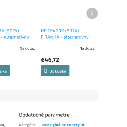
Ďalší
produkt
A (507A)
HP CE400X (507X)
- alternatívny
PIRANHA - alternatívny
toner
čierny toner
Na dotaz
Na dotaz
€46,72
šíka
Do košíka
Dodatočné parametre
om,
Kategória
:
Neoriginálne tonery HP