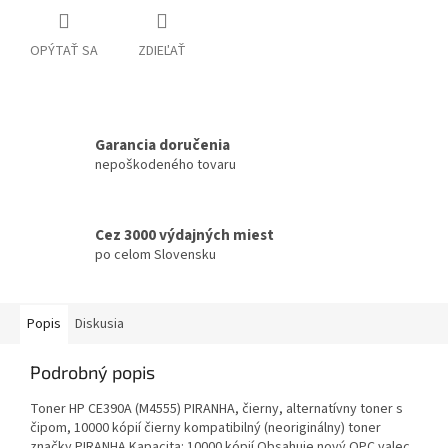
OPÝTAŤ SA
ZDIEĽAŤ
Garancia doručenia
nepoškodeného tovaru
Cez 3000 výdajných miest
po celom Slovensku
Popis
Diskusia
Podrobný popis
Toner HP CE390A (M4555) PIRANHA, čierny, alternatívny toner s
čipom, 10000 kópií čierny kompatibilný (neoriginálny) toner
značky PIRANHA Kapacita: 10000 kópií Obsahuje nový OPC valec