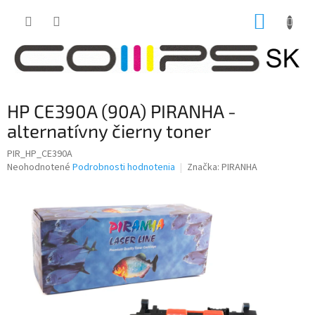
Prejsť
NÁKUP
na
obsah
KOŠÍK
HP CE390A (90A) PIRANHA -
alternatívny čierny toner
PIR_HP_CE390A
Priemerné
Neohodnotené
Podrobnosti hodnotenia
Značka:
PIRANHA
hodnotenie
produktu
je
0,0
z
5
hviezdičiek.