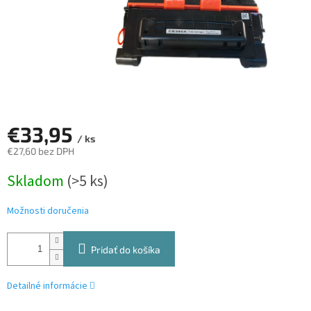
€33,95
/ ks
€27,60 bez DPH
Jednotková
Skladom
(>5 ks)
cena:
Možnosti doručenia
Pridať do košíka
Detailné informácie