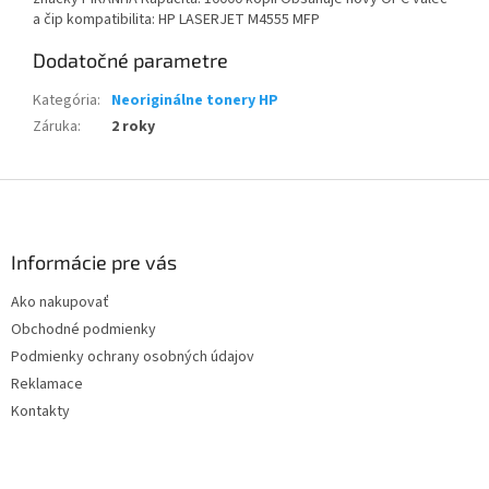
a čip kompatibilita: HP LASERJET M4555 MFP
Dodatočné parametre
Kategória
:
Neoriginálne tonery HP
Záruka
:
2 roky
Z
á
p
ä
Informácie pre vás
t
Ako nakupovať
i
Obchodné podmienky
e
Podmienky ochrany osobných údajov
Reklamace
Kontakty