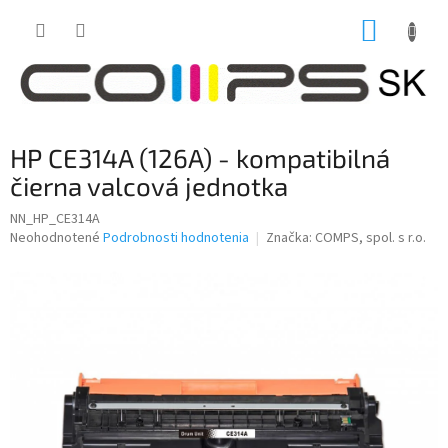
Prejsť
NÁKUP
na
obsah
KOŠÍK
HP CE314A (126A) - kompatibilná
čierna valcová jednotka
NN_HP_CE314A
Priemerné
Neohodnotené
Podrobnosti hodnotenia
Značka:
COMPS, spol. s r.o.
hodnotenie
produktu
je
0,0
z
5
hviezdičiek.