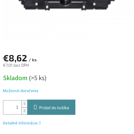
€8,62
/ ks
€7,01 bez DPH
Jednotková
Skladom
(>5 ks)
cena:
Možnosti doručenia
Pridať do košíka
Detailné informácie