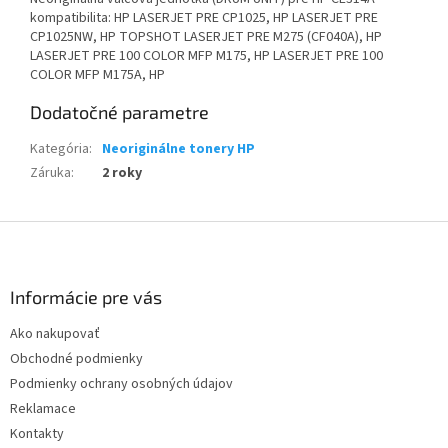
kompatibilita: HP LASERJET PRE CP1025, HP LASERJET PRE
CP1025NW, HP TOPSHOT LASERJET PRE M275 (CF040A), HP
LASERJET PRE 100 COLOR MFP M175, HP LASERJET PRE 100
COLOR MFP M175A, HP
Dodatočné parametre
Kategória
:
Neoriginálne tonery HP
Záruka
:
2 roky
Z
á
p
ä
Informácie pre vás
t
Ako nakupovať
i
Obchodné podmienky
e
Podmienky ochrany osobných údajov
Reklamace
Kontakty