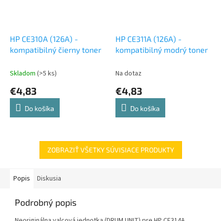
HP CE310A (126A) -
HP CE311A (126A) -
kompatibilný čierny toner
kompatibilný modrý toner
Skladom
(>5 ks)
Na dotaz
€4,83
€4,83
Do košíka
Do košíka
ZOBRAZIŤ VŠETKY SÚVISIACE PRODUKTY
Popis
Diskusia
Podrobný popis
Neoriginálna valcová jednotka (DRUM UNIT) pre HP CE314A