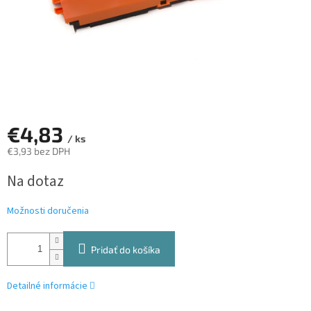
€4,83
/ ks
€3,93 bez DPH
Jednotková
Na dotaz
cena:
Možnosti doručenia
Pridať do košíka
Detailné informácie