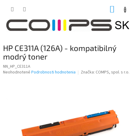
Prejsť
NÁKUP
na
obsah
KOŠÍK
HP CE311A (126A) - kompatibilný
modrý toner
NN_HP_CE311A
Priemerné
Neohodnotené
Podrobnosti hodnotenia
Značka:
COMPS, spol. s r.o.
hodnotenie
produktu
je
0,0
z
5
hviezdičiek.