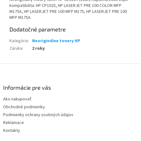
kompatibilita: HP CP1025, HP LASERJET PRE 100 COLOR MFP
M175A, HP LASERJET PRE 100 MFP M175, HP LASERJET PRE 100
MFP M175A
Dodatočné parametre
Kategória
:
Neoriginálne tonery HP
Záruka
:
2 roky
Z
á
p
ä
Informácie pre vás
t
Ako nakupovať
i
Obchodné podmienky
e
Podmienky ochrany osobných údajov
Reklamace
Kontakty