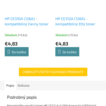
HP CE310A (126A) -
HP CE312A (126A) -
kompatibilný čierny toner
kompatibilný žltý toner
Skladom
(>5 ks)
Skladom
(>5 ks)
€4,83
€4,83
Do košíka
Do košíka
ZOBRAZIŤ VŠETKY SÚVISIACE PRODUKTY
Popis
Diskusia
Podrobný popis
Neoriginálny modrý toner HP CE311A (126A) Kapacita:1000 kópií