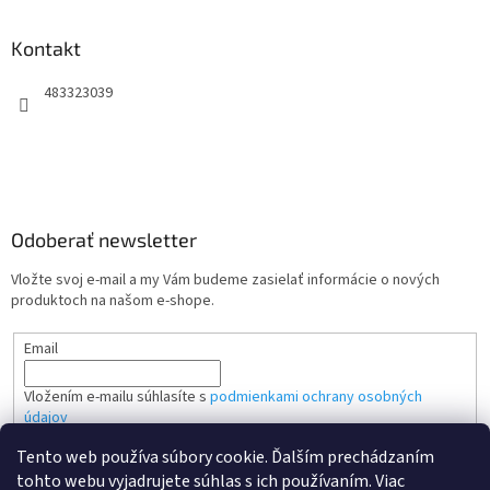
Kontakt
483323039
Odoberať newsletter
Vložte svoj e-mail a my Vám budeme zasielať informácie o nových
produktoch na našom e-shope.
Email
Vložením e-mailu súhlasíte s
podmienkami ochrany osobných
údajov
Tento web používa súbory cookie. Ďalším prechádzaním
PRIHLÁSIŤ SA
tohto webu vyjadrujete súhlas s ich používaním. Viac