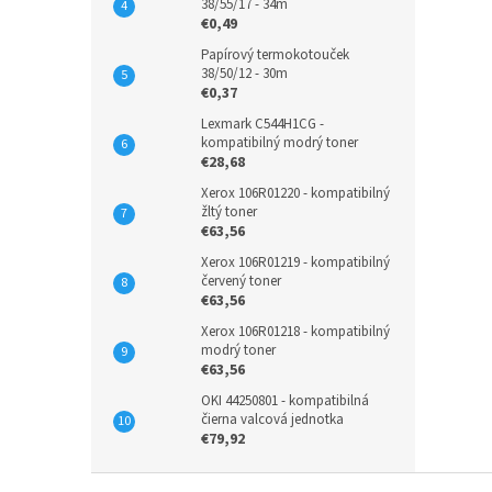
38/55/17 - 34m
€0,49
Papírový termokotouček
38/50/12 - 30m
€0,37
Lexmark C544H1CG -
kompatibilný modrý toner
€28,68
Xerox 106R01220 - kompatibilný
žltý toner
€63,56
Xerox 106R01219 - kompatibilný
červený toner
€63,56
Xerox 106R01218 - kompatibilný
modrý toner
€63,56
OKI 44250801 - kompatibilná
čierna valcová jednotka
€79,92
Z