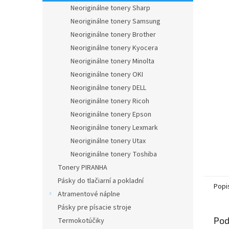
Neoriginálne tonery Sharp
Neoriginálne tonery Samsung
Neoriginálne tonery Brother
Neoriginálne tonery Kyocera
Neoriginálne tonery Minolta
Neoriginálne tonery OKI
Neoriginálne tonery DELL
Neoriginálne tonery Ricoh
Neoriginálne tonery Epson
Neoriginálne tonery Lexmark
Neoriginálne tonery Utax
Neoriginálne tonery Toshiba
Tonery PIRANHA
Pásky do tlačiarní a pokladní
Popi
Atramentové náplne
Pásky pre písacie stroje
Pod
Termokotúčiky