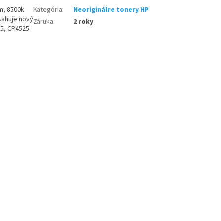
m, 8500k
Kategória
:
Neoriginálne tonery HP
sahuje nový
Záruka
:
2 roky
25, CP4525