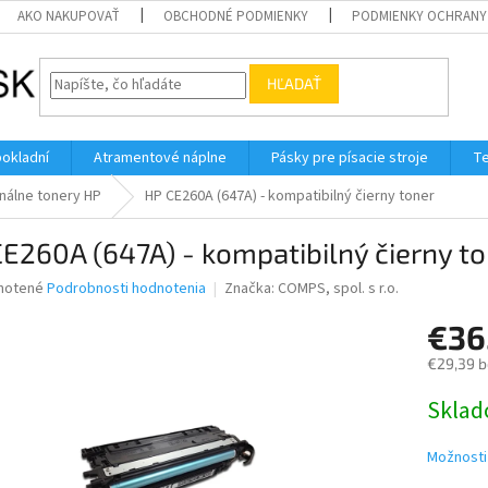
AKO NAKUPOVAŤ
OBCHODNÉ PODMIENKY
PODMIENKY OCHRANY
HĽADAŤ
pokladní
Atramentové náplne
Pásky pre písacie stroje
Te
nálne tonery HP
HP CE260A (647A) - kompatibilný čierny toner
E260A (647A) - kompatibilný čierny t
né
notené
Podrobnosti hodnotenia
Značka:
COMPS, spol. s r.o.
nie
€36
u
€29,39 
Jednotk
Skla
cena:
iek.
Možnosti