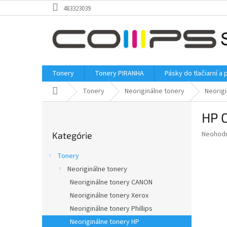
Prejsť
483323039
na
obsah
Tonery
Tonery PIRANHA
Pásky do tlačiarní a 
Domov
Tonery
Neoriginálne tonery
Neorigi
B
HP C
o
Preskočiť
č
Priemer
Neohod
Kategórie
kategórie
n
hodnote
ý
produkt
Tonery
p
je
Neoriginálne tonery
0,0
a
z
Neoriginálne tonery CANON
n
5
e
Neoriginálne tonery Xerox
hviezdič
l
Neoriginálne tonery Phillips
Neoriginálne tonery HP