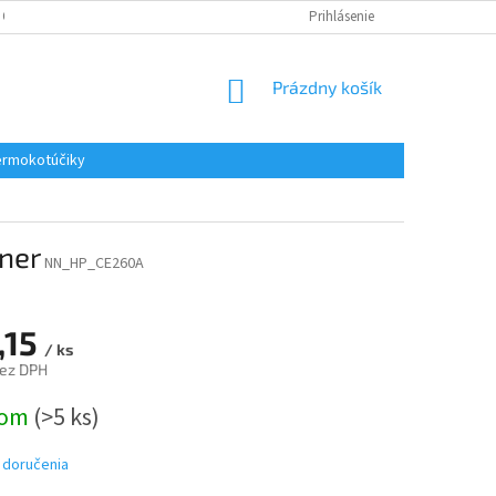
 OSOBNÝCH ÚDAJOV
REKLAMACE
KONTAKTY
Prihlásenie
NÁKUPNÝ
Prázdny košík
KOŠÍK
rmokotúčiky
oner
NN_HP_CE260A
,15
/ ks
bez DPH
ová
dom
(>5 ks)
 doručenia