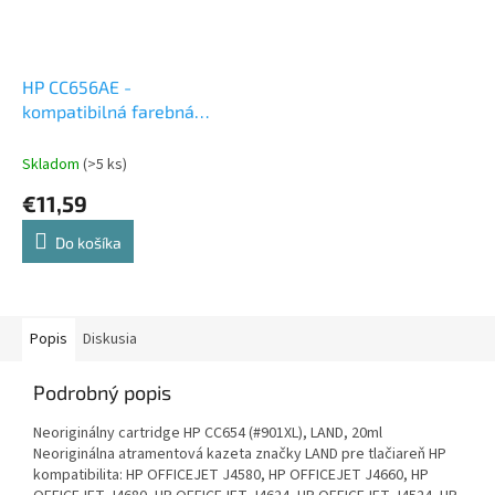
HP CC656AE -
kompatibilná farebná
atramentová cartridge
Skladom
(>5 ks)
€11,59
Do košíka
Popis
Diskusia
Podrobný popis
Neoriginálny cartridge HP CC654 (#901XL), LAND, 20ml
Neoriginálna atramentová kazeta značky LAND pre tlačiareň HP
kompatibilita: HP OFFICEJET J4580, HP OFFICEJET J4660, HP