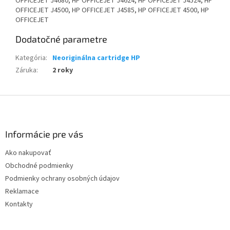
OFFICEJET J4680, HP OFFICEJET J4624, HP OFFICEJET J4524, HP
OFFICEJET J4500, HP OFFICEJET J4585, HP OFFICEJET 4500, HP
OFFICEJET
Dodatočné parametre
Kategória
:
Neoriginálna cartridge HP
Záruka
:
2 roky
Z
á
p
ä
Informácie pre vás
t
Ako nakupovať
i
Obchodné podmienky
e
Podmienky ochrany osobných údajov
Reklamace
Kontakty