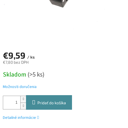
€9,59
/ ks
€7,80 bez DPH
Jednotková
Skladom
(>5 ks)
cena:
Možnosti doručenia
Pridať do košíka
Detailné informácie