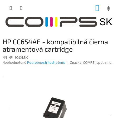
Prejsť
NÁKUP
na
obsah
KOŠÍK
HP CC654AE - kompatibilná čierna
atramentová cartridge
NN_HP_901XLBK
Priemerné
Neohodnotené
Podrobnosti hodnotenia
Značka:
COMPS, spol. s r.o.
hodnotenie
produktu
je
0,0
z
5
hviezdičiek.