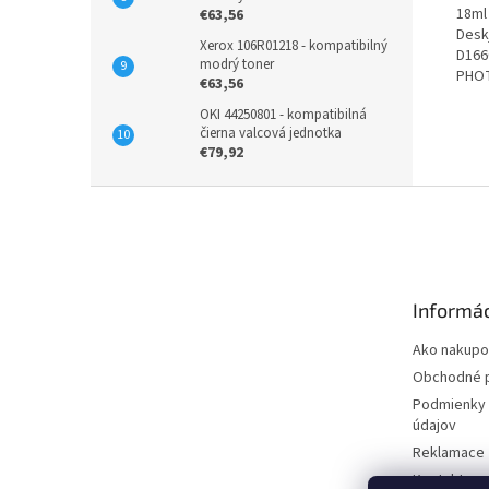
18ml 
€63,56
Desk
Xerox 106R01218 - kompatibilný
D166
modrý toner
PHO
€63,56
OKI 44250801 - kompatibilná
čierna valcová jednotka
€79,92
Z
á
p
ä
t
Informác
i
e
Ako nakupo
Obchodné 
Podmienky 
údajov
Reklamace
Kontakty