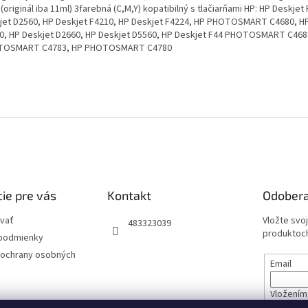
(originál iba 11ml) 3farebná (C,M,Y) kopatibilný s tlačiarňami HP: HP Deskjet
jet D2560, HP Deskjet F4210, HP Deskjet F4224, HP PHOTOSMART C4680, H
0, HP Deskjet D2660, HP Deskjet D5560, HP Deskjet F44 PHOTOSMART C468
TOSMART C4783, HP PHOTOSMART C4780
ie pre vás
Kontakt
Odobera
vať
Vložte svo
483323039
produktoch
podmienky
ochrany osobných
Email
Vložením 
údajov