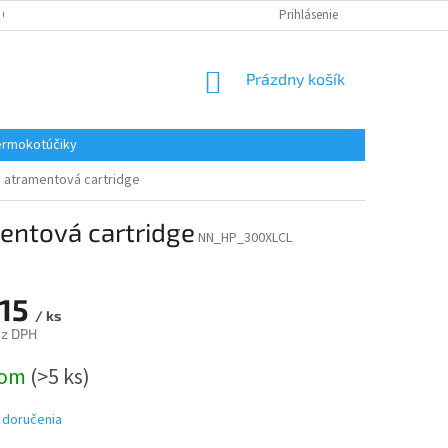
 OSOBNÝCH ÚDAJOV
REKLAMACE
KONTAKTY
Prihlásenie
NÁKUPNÝ
Prázdny košík
KOŠÍK
rmokotúčiky
á atramentová cartridge
entová cartridge
NN_HP_300XLCL
,15
/ ks
ez DPH
ová
dom
(>5 ks)
 doručenia