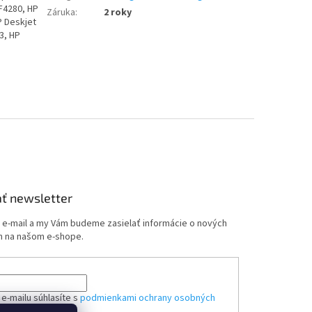
 F4280, HP
Záruka
:
2 roky
P Deskjet
3, HP
ť newsletter
j e-mail a my Vám budeme zasielať informácie o nových
 na našom e-shope.
e-mailu súhlasíte s
podmienkami ochrany osobných