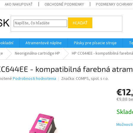
AKO NAKUPOVAŤ
OBCHODNÉ PODMIENKY
PODMIENKY OCHRANY
HĽADAŤ
pokladní
Atramentové náplne
Pásky pre písacie stroje
Te
ge
Neoriginálna cartridge HP
HP CC644EE - kompatibilná farebn
CC644EE - kompatibilná farebná atram
né
notené
Podrobnosti hodnotenia
Značka:
COMPS, spol. s r.o.
nie
€12
u
€9,88 b
Jednotk
Skla
cena:
iek.
Možnosti