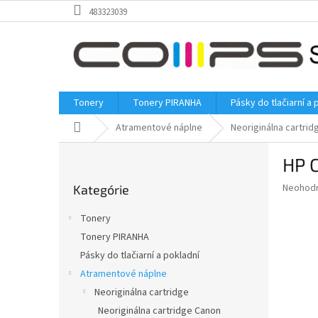
Prejsť
483323039
na
obsah
Tonery
Tonery PIRANHA
Pásky do tlačiarní a 
Domov
Atramentové náplne
Neoriginálna cartrid
B
HP 
o
Preskočiť
č
Priemer
Neohod
Kategórie
kategórie
n
hodnote
ý
produkt
Tonery
p
je
Tonery PIRANHA
0,0
a
z
Pásky do tlačiarní a pokladní
n
5
e
Atramentové náplne
hviezdič
l
Neoriginálna cartridge
Neoriginálna cartridge Canon