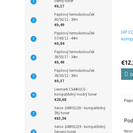
čierny toner
€6,17
Papírový termokotouček
60/50/12 - 30m
€0,49
HP CC
Papírový termokotouček
57/60/12 - 44m
kompa
€0,84
atram
Papírový termokotouček
38/55/17 - 34m
€12
€0,49
Papírový termokotouček
D
38/50/12 - 30m
€0,37
Lexmark C544H1CG -
kompatibilný modrý toner
€28,68
Popi
Xerox 106R01220 - kompatibilný
žltý toner
€63,56
Pod
Xerox 106R01219 - kompatibilný
Neori
červený toner