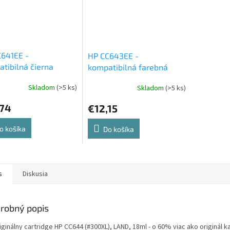
641EE -
HP CC643EE -
tibilná čierna
kompatibilná farebná
entová cartridge
atramentová cartridge
Skladom
(>5 ks)
Skladom
(>5 ks)
,74
€12,15
o košíka
Do košíka
s
Diskusia
robný popis
ginálny cartridge HP CC644 (#300XL), LAND, 18ml - o 60% viac ako originál k