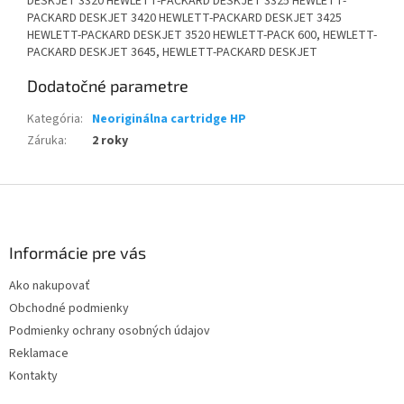
DESKJET 3320 HEWLETT-PACKARD DESKJET 3325 HEWLETT-
PACKARD DESKJET 3420 HEWLETT-PACKARD DESKJET 3425
HEWLETT-PACKARD DESKJET 3520 HEWLETT-PACK 600, HEWLETT-
PACKARD DESKJET 3645, HEWLETT-PACKARD DESKJET
Dodatočné parametre
Kategória
:
Neoriginálna cartridge HP
Záruka
:
2 roky
Z
á
p
ä
Informácie pre vás
t
Ako nakupovať
i
Obchodné podmienky
e
Podmienky ochrany osobných údajov
Reklamace
Kontakty