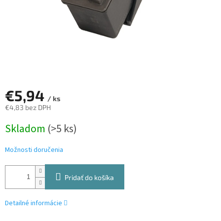
€5,94
/ ks
€4,83 bez DPH
Jednotková
Skladom
(>5 ks)
cena:
Možnosti doručenia
Pridať do košíka
Detailné informácie