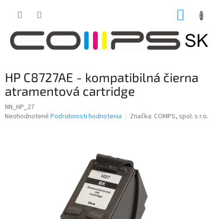
Prejsť
NÁKUP
na
obsah
KOŠÍK
HP C8727AE - kompatibilná čierna
atramentová cartridge
NN_HP_27
Priemerné
Neohodnotené
Podrobnosti hodnotenia
Značka:
COMPS, spol. s r.o.
hodnotenie
produktu
je
0,0
z
5
hviezdičiek.