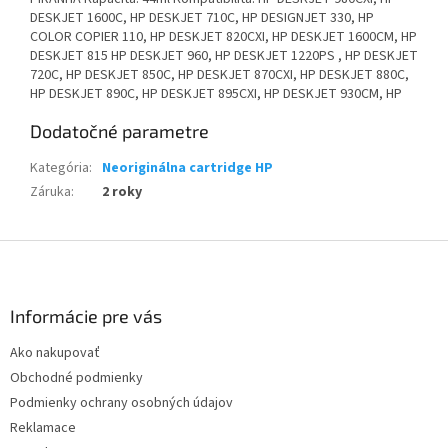
DESKJET 1600C, HP DESKJET 710C, HP DESIGNJET 330, HP
COLOR COPIER 110, HP DESKJET 820CXI, HP DESKJET 1600CM, HP
DESKJET 815 HP DESKJET 960, HP DESKJET 1220PS , HP DESKJET
720C, HP DESKJET 850C, HP DESKJET 870CXI, HP DESKJET 880C,
HP DESKJET 890C, HP DESKJET 895CXI, HP DESKJET 930CM, HP
Dodatočné parametre
Kategória
:
Neoriginálna cartridge HP
Záruka
:
2 roky
Z
á
p
ä
Informácie pre vás
t
Ako nakupovať
i
Obchodné podmienky
e
Podmienky ochrany osobných údajov
Reklamace