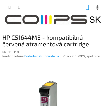
Prejsť
NÁKUP
na
obsah
KOŠÍK
HP C51644ME - kompatibilná
červená atramentová cartridge
NN_HP_44M
Priemerné
Neohodnotené
Podrobnosti hodnotenia
Značka:
COMPS, spol. s r.o.
hodnotenie
produktu
je
0,0
z
5
hviezdičiek.