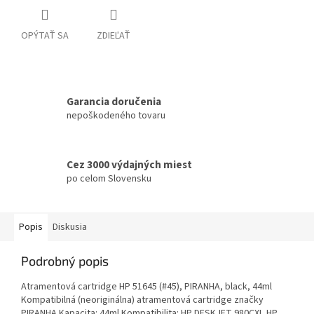
OPÝTAŤ SA
ZDIEĽAŤ
Garancia doručenia
nepoškodeného tovaru
Cez 3000 výdajných miest
po celom Slovensku
Popis
Diskusia
Podrobný popis
Atramentová cartridge HP 51645 (#45), PIRANHA, black, 44ml
Kompatibilná (neoriginálna) atramentová cartridge značky
PIRANHA Kapacita: 44ml Kompatibilita: HP DESKJET 980CXI, HP