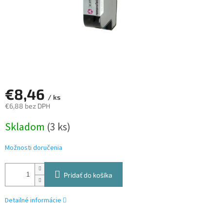
€8,46
/ ks
€6,88 bez DPH
Jednotková
Skladom
(3 ks)
cena:
Možnosti doručenia
Pridať do košíka
Detailné informácie