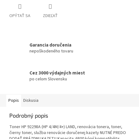
OPÝTAŤ SA
ZDIEĽAŤ
Garancia doručenia
nepoškodeného tovaru
Cez 3000 výdajných miest
po celom Slovensku
Popis
Diskusia
Podrobný popis
Toner HP 92298A (HP 4/4M/4+) LAND, renovácia tonera, toner,
čierny toner, služba renovácie doručenej kazety NUTNÉ PREDO
DODAŤ PRÁZDNU KAZETU Kapacita: 6800 kópií kompatibilita: