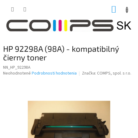
Prejsť
NÁKUP
na
obsah
KOŠÍK
HP 92298A (98A) - kompatibilný
čierny toner
NN_HP_92298A
Priemerné
Neohodnotené
Podrobnosti hodnotenia
Značka:
COMPS, spol. s r.o.
hodnotenie
produktu
je
0,0
z
5
hviezdičiek.