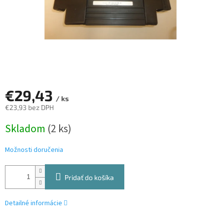
€29,43
/ ks
€23,93 bez DPH
Jednotková
Skladom
(2 ks)
cena:
Možnosti doručenia
Pridať do košíka
Detailné informácie