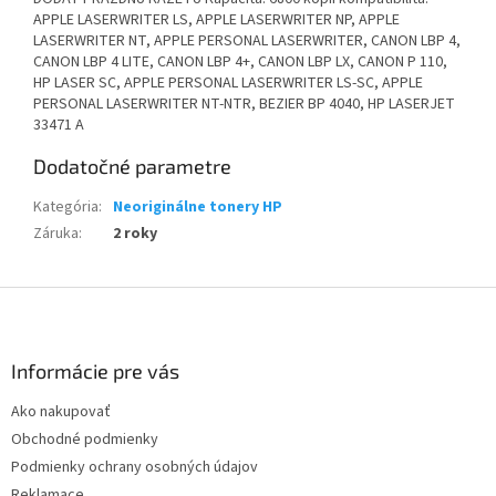
APPLE LASERWRITER LS, APPLE LASERWRITER NP, APPLE
LASERWRITER NT, APPLE PERSONAL LASERWRITER, CANON LBP 4,
CANON LBP 4 LITE, CANON LBP 4+, CANON LBP LX, CANON P 110,
HP LASER SC, APPLE PERSONAL LASERWRITER LS-SC, APPLE
PERSONAL LASERWRITER NT-NTR, BEZIER BP 4040, HP LASERJET
33471 A
Dodatočné parametre
Kategória
:
Neoriginálne tonery HP
Záruka
:
2 roky
Z
á
p
ä
Informácie pre vás
t
Ako nakupovať
i
Obchodné podmienky
e
Podmienky ochrany osobných údajov
Reklamace