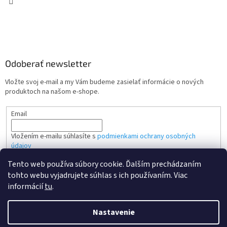
Odoberať newsletter
Vložte svoj e-mail a my Vám budeme zasielať informácie o nových
produktoch na našom e-shope.
Email
Vložením e-mailu súhlasíte s
podmienkami ochrany osobných
údajov
Tento web používa súbory cookie. Ďalším prechádzaním
PRIHLÁSIŤ SA
tohto webu vyjadrujete súhlas s ich používaním. Viac
informácií
tu
.
Nastavenie
Vytvoril Shoptet