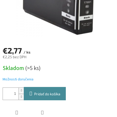
€2,77
/ ks
€2,25 bez DPH
Jednotková
Skladom
(>5 ks)
cena:
Možnosti doručenia
Pridať do košíka