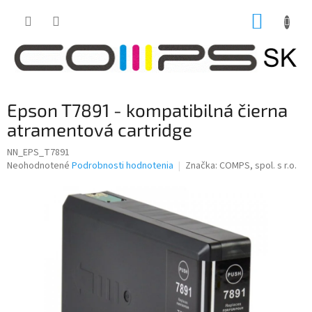
Prejsť
NÁKUP
na
obsah
KOŠÍK
Epson T7891 - kompatibilná čierna
atramentová cartridge
NN_EPS_T7891
Priemerné
Neohodnotené
Podrobnosti hodnotenia
Značka:
COMPS, spol. s r.o.
hodnotenie
produktu
je
0,0
z
5
hviezdičiek.