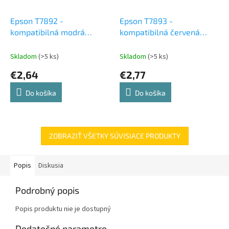
Epson T7892 -
Epson T7893 -
kompatibilná modrá
kompatibilná červená
atramentová cartridge
atramentová cartridge
Skladom
(>5 ks)
Skladom
(>5 ks)
€2,64
€2,77
Do košíka
Do košíka
ZOBRAZIŤ VŠETKY SÚVISIACE PRODUKTY
Popis
Diskusia
Podrobný popis
Popis produktu nie je dostupný
Dodatočné parametre