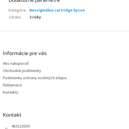
Kategória
:
Neoriginálna cartridge Epson
Záruka
:
2 roky
Z
á
p
ä
Informácie pre vás
t
Ako nakupovať
i
Obchodné podmienky
e
Podmienky ochrany osobných údajov
Reklamace
Kontakty
Kontakt
483323039