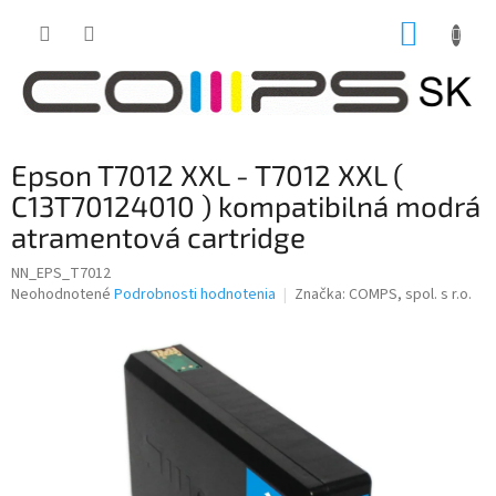
Prejsť
NÁKUP
na
obsah
KOŠÍK
Epson T7012 XXL - T7012 XXL (
C13T70124010 ) kompatibilná modrá
atramentová cartridge
NN_EPS_T7012
Priemerné
Neohodnotené
Podrobnosti hodnotenia
Značka:
COMPS, spol. s r.o.
hodnotenie
produktu
je
0,0
z
5
hviezdičiek.