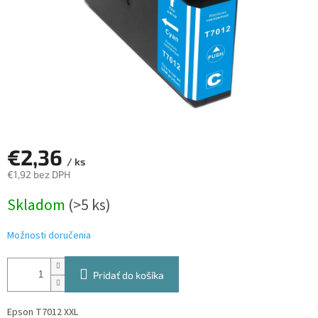
€2,36
/ ks
€1,92 bez DPH
Jednotková
Skladom
(>5 ks)
cena:
Možnosti doručenia
Pridať do košíka
Epson T7012 XXL