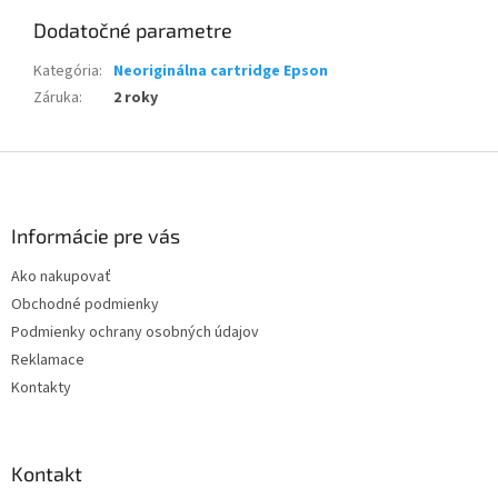
Dodatočné parametre
Kategória
:
Neoriginálna cartridge Epson
Záruka
:
2 roky
Z
á
p
ä
Informácie pre vás
t
Ako nakupovať
i
Obchodné podmienky
e
Podmienky ochrany osobných údajov
Reklamace
Kontakty
Kontakt