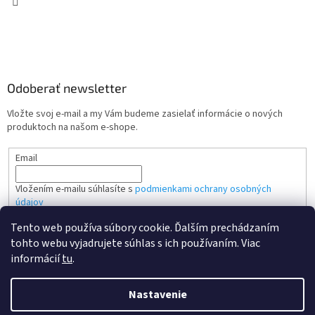
Odoberať newsletter
Vložte svoj e-mail a my Vám budeme zasielať informácie o nových
produktoch na našom e-shope.
Email
Vložením e-mailu súhlasíte s
podmienkami ochrany osobných
údajov
Tento web používa súbory cookie. Ďalším prechádzaním
PRIHLÁSIŤ SA
tohto webu vyjadrujete súhlas s ich používaním. Viac
informácií
tu
.
Nastavenie
Vytvoril Shoptet