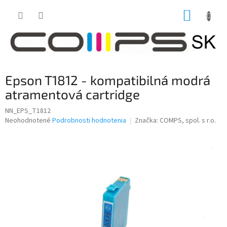
Prejsť
NÁKUP
na
obsah
KOŠÍK
Epson T1812 - kompatibilná modrá
atramentová cartridge
NN_EPS_T1812
Priemerné
Neohodnotené
Podrobnosti hodnotenia
Značka:
COMPS, spol. s r.o.
hodnotenie
produktu
je
0,0
z
5
hviezdičiek.