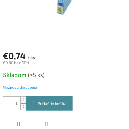
€0,74
/ ks
€0,60 bez DPH
Jednotková
Skladom
(>5 ks)
cena:
Možnosti doručenia
Pridať do košíka