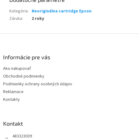
Kategória
:
Neoriginálna cartridge Epson
Záruka
:
2 roky
Z
á
p
ä
Informácie pre vás
t
Ako nakupovať
i
Obchodné podmienky
e
Podmienky ochrany osobných údajov
Reklamace
Kontakty
Kontakt
483323039