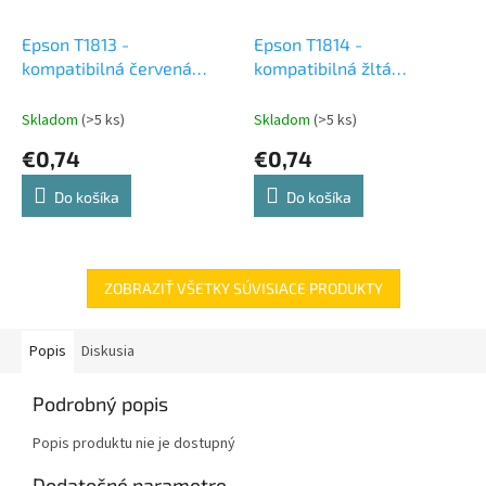
Epson T1813 -
Epson T1814 -
kompatibilná červená
kompatibilná žltá
atramentová cartridge
atramentová cartridge
Skladom
(>5 ks)
Skladom
(>5 ks)
€0,74
€0,74
Do košíka
Do košíka
ZOBRAZIŤ VŠETKY SÚVISIACE PRODUKTY
Popis
Diskusia
Podrobný popis
Popis produktu nie je dostupný
Dodatočné parametre