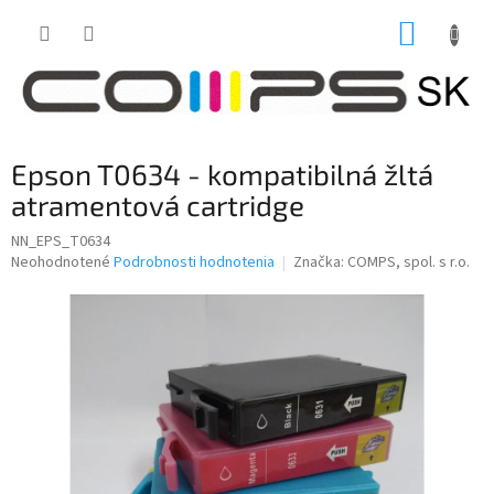
Prejsť
NÁKUP
na
obsah
KOŠÍK
Epson T0634 - kompatibilná žltá
atramentová cartridge
NN_EPS_T0634
Priemerné
Neohodnotené
Podrobnosti hodnotenia
Značka:
COMPS, spol. s r.o.
hodnotenie
produktu
je
0,0
z
5
hviezdičiek.