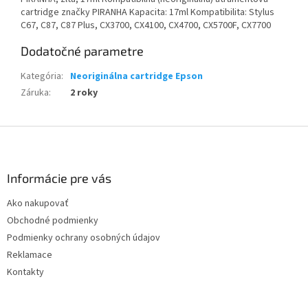
cartridge značky PIRANHA Kapacita: 17ml Kompatibilita: Stylus
C67, C87, C87 Plus, CX3700, CX4100, CX4700, CX5700F, CX7700
Dodatočné parametre
Kategória
:
Neoriginálna cartridge Epson
Záruka
:
2 roky
Z
á
p
ä
Informácie pre vás
t
Ako nakupovať
i
Obchodné podmienky
e
Podmienky ochrany osobných údajov
Reklamace
Kontakty