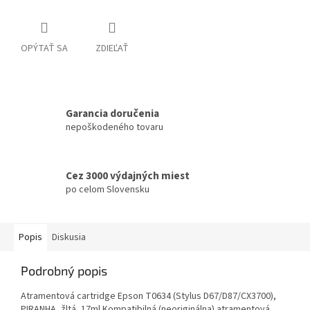
OPÝTAŤ SA
ZDIEĽAŤ
Garancia doručenia
nepoškodeného tovaru
Cez 3000 výdajných miest
po celom Slovensku
Popis
Diskusia
Podrobný popis
Atramentová cartridge Epson T0634 (Stylus D67/D87/CX3700),
PIRANHA, žltá, 17ml Kompatibilná (neoriginálna) atramentová