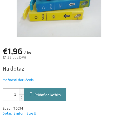
€1,96
/ ks
€1,59 bez DPH
Jednotková
Na dotaz
cena:
Možnosti doručenia
Pridať do košíka
Epson T0634
Detailné informácie