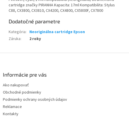
cartridge značky PIRANHA Kapacita: 17ml Kompatibilita: Stylus
C88, CX3800, CX3810, CX4200, CX4800, CX5800F, CX7800
Dodatočné parametre
Kategória
:
Neoriginálna cartridge Epson
Záruka
:
2 roky
Z
á
p
ä
Informácie pre vás
t
Ako nakupovať
i
Obchodné podmienky
e
Podmienky ochrany osobných údajov
Reklamace
Kontakty