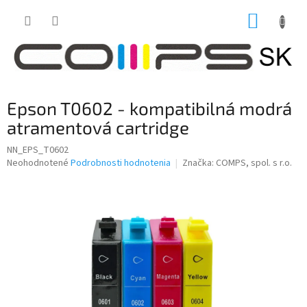
Prejsť
NÁKUP
na
obsah
KOŠÍK
Epson T0602 - kompatibilná modrá
atramentová cartridge
NN_EPS_T0602
Priemerné
Neohodnotené
Podrobnosti hodnotenia
Značka:
COMPS, spol. s r.o.
hodnotenie
produktu
je
0,0
z
5
hviezdičiek.