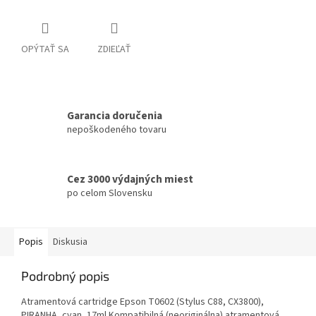
OPÝTAŤ SA
ZDIEĽAŤ
Garancia doručenia
nepoškodeného tovaru
Cez 3000 výdajných miest
po celom Slovensku
Popis
Diskusia
Podrobný popis
Atramentová cartridge Epson T0602 (Stylus C88, CX3800),
PIRANHA, cyan, 17ml Kompatibilná (neoriginálna) atramentová