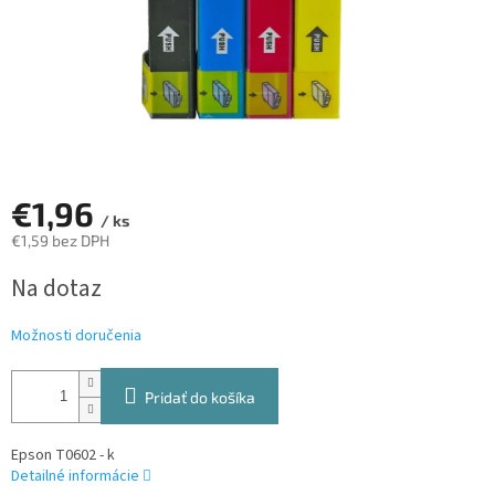
€1,96
/ ks
€1,59 bez DPH
Jednotková
Na dotaz
cena:
Možnosti doručenia
Pridať do košíka
Epson T0602 - k
Detailné informácie