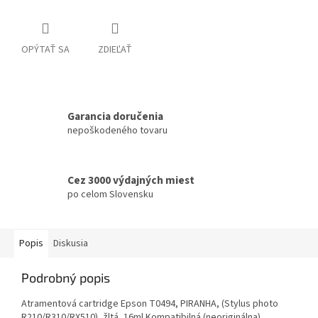
OPÝTAŤ SA
ZDIEĽAŤ
Garancia doručenia
nepoškodeného tovaru
Cez 3000 výdajných miest
po celom Slovensku
Popis
Diskusia
Podrobný popis
Atramentová cartridge Epson T0494, PIRANHA, (Stylus photo
R210/R310/RX510), žltá, 16ml Kompatibilná (neoriginálna)