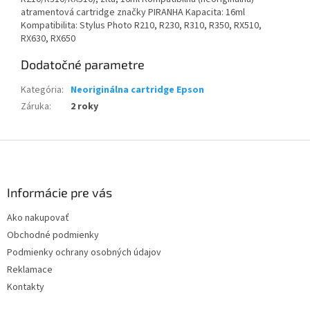
atramentová cartridge značky PIRANHA Kapacita: 16ml
Kompatibilita: Stylus Photo R210, R230, R310, R350, RX510,
RX630, RX650
Dodatočné parametre
Kategória
:
Neoriginálna cartridge Epson
Záruka
:
2 roky
Z
á
p
ä
Informácie pre vás
t
Ako nakupovať
i
Obchodné podmienky
e
Podmienky ochrany osobných údajov
Reklamace
Kontakty