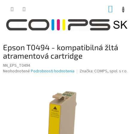
Prejsť
NÁKUP
na
obsah
KOŠÍK
Epson T0494 - kompatibilná žltá
atramentová cartridge
NN_EPS_T0494
Priemerné
Neohodnotené
Podrobnosti hodnotenia
Značka:
COMPS, spol. s r.o.
hodnotenie
produktu
je
0,0
z
5
hviezdičiek.