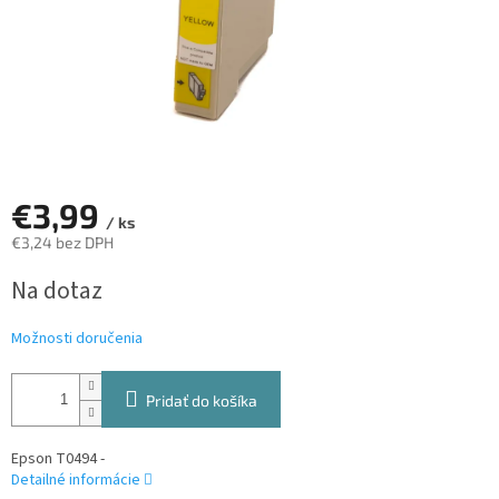
€3,99
/ ks
€3,24 bez DPH
Jednotková
Na dotaz
cena:
Možnosti doručenia
Pridať do košíka
Epson T0494 -
Detailné informácie