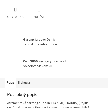
OPÝTAŤ SA
ZDIEĽAŤ
Garancia doručenia
nepoškodeného tovaru
Cez 3000 výdajných miest
po celom Slovensku
Popis
Diskusia
Podrobný popis
Atramentová cartridge Epson T047320, PIRANHA, (Stylus
C63/C83), magenta štandard capacity, 13ml Kompatibilná