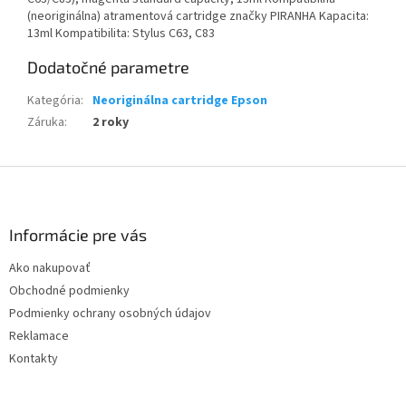
(neoriginálna) atramentová cartridge značky PIRANHA Kapacita:
13ml Kompatibilita: Stylus C63, C83
Dodatočné parametre
Kategória
:
Neoriginálna cartridge Epson
Záruka
:
2 roky
Z
á
p
ä
Informácie pre vás
t
Ako nakupovať
i
Obchodné podmienky
e
Podmienky ochrany osobných údajov
Reklamace
Kontakty