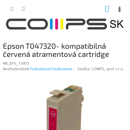
Prejsť
NÁKUP
na
obsah
KOŠÍK
Epson T047320- kompatibilná
červená atramentová cartridge
NN_EPS_T0473
Priemerné
Neohodnotené
Podrobnosti hodnotenia
Značka:
COMPS, spol. s r.o.
hodnotenie
produktu
je
0,0
z
5
hviezdičiek.