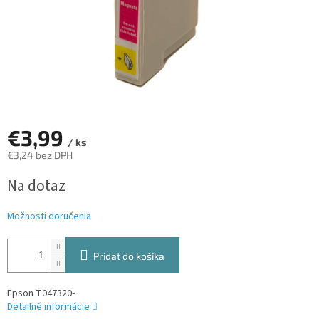
€3,99
/ ks
€3,24 bez DPH
Jednotková
Na dotaz
cena:
Možnosti doručenia
Pridať do košíka
Epson T047320-
Detailné informácie