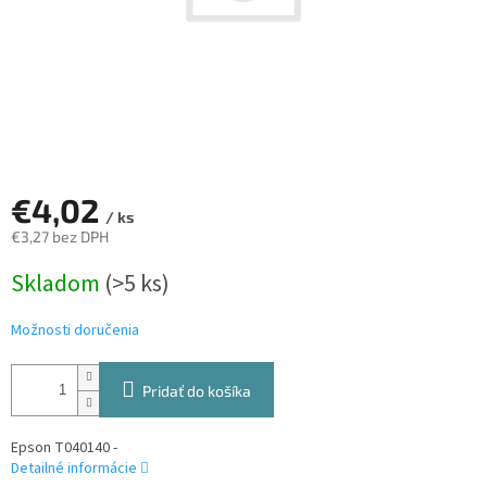
€4,02
/ ks
€3,27 bez DPH
Jednotková
Skladom
(>5 ks)
cena:
Možnosti doručenia
Pridať do košíka
Epson T040140 -
Detailné informácie