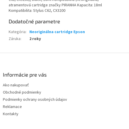
atramentová cartridge značky PIRANHA Kapacita: 18ml
Kompatibilita: Stylus C62, CX3200
Dodatočné parametre
Kategória
:
Neoriginálna cartridge Epson
Záruka
:
2 roky
Z
á
p
ä
Informácie pre vás
t
Ako nakupovať
i
Obchodné podmienky
e
Podmienky ochrany osobných údajov
Reklamace
Kontakty