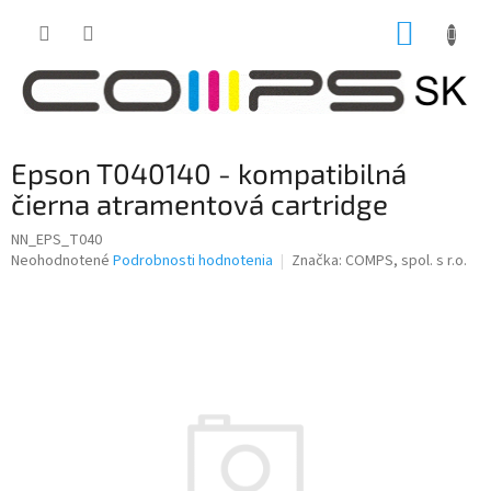
Prejsť
NÁKUP
na
obsah
KOŠÍK
Epson T040140 - kompatibilná
čierna atramentová cartridge
NN_EPS_T040
Priemerné
Neohodnotené
Podrobnosti hodnotenia
Značka:
COMPS, spol. s r.o.
hodnotenie
produktu
je
0,0
z
5
hviezdičiek.