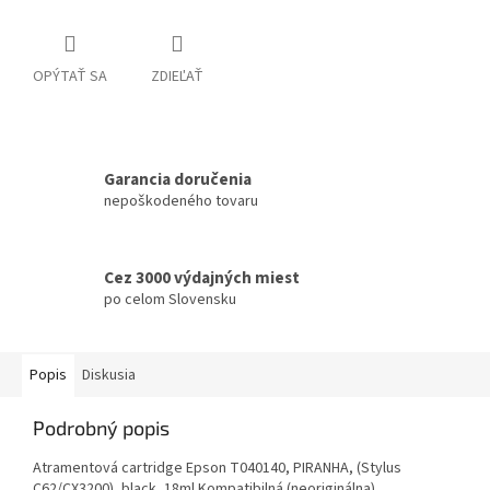
OPÝTAŤ SA
ZDIEĽAŤ
Garancia doručenia
nepoškodeného tovaru
Cez 3000 výdajných miest
po celom Slovensku
Popis
Diskusia
Podrobný popis
Atramentová cartridge Epson T040140, PIRANHA, (Stylus
C62/CX3200), black, 18ml Kompatibilná (neoriginálna)