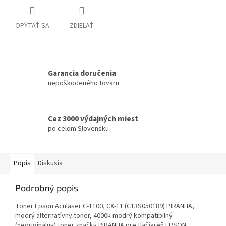
OPÝTAŤ SA
ZDIEĽAŤ
Garancia doručenia
nepoškodeného tovaru
Cez 3000 výdajných miest
po celom Slovensku
Popis
Diskusia
Podrobný popis
Toner Epson Aculaser C-1100, CX-11 (C13S050189) PIRANHA,
modrý alternatívny toner, 4000k modrý kompatibilný
(neoriginálny) toner značky PIRANHA pre tlačiareň EPSON