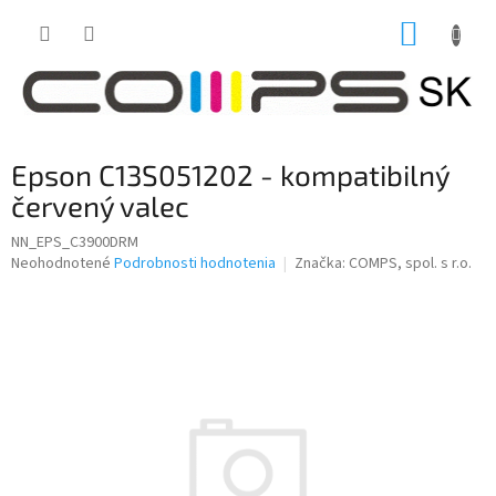
Prejsť
NÁKUP
na
obsah
KOŠÍK
Epson C13S051202 - kompatibilný
červený valec
NN_EPS_C3900DRM
Priemerné
Neohodnotené
Podrobnosti hodnotenia
Značka:
COMPS, spol. s r.o.
hodnotenie
produktu
je
0,0
z
5
hviezdičiek.