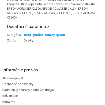
kapacita: 4000 kópií farba: modrá - cyan - azúrová kompatibilita:
EPSON ACULASER C1100, EPSON ACULASER CX11N, EPSON
ACULASER CX11NF, EPSON ACULASER CX11NFC, EPSON ACULASER
C1100N
Dodatočné parametre
Kategória
:
Neoriginálne tonery Epson
Záruka
:
2 roky
Z
á
p
ä
Informácie pre vás
t
Ako nakupovať
i
Obchodné podmienky
e
Podmienky ochrany osobných údajov
Reklamace
Kontakty