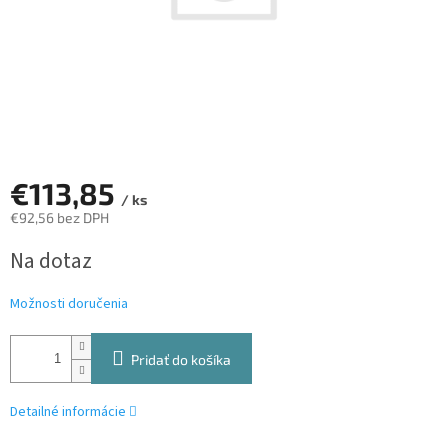
€113,85
/ ks
€92,56 bez DPH
Jednotková
Na dotaz
cena:
Možnosti doručenia
Pridať do košíka
Detailné informácie