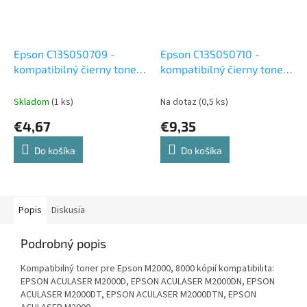
Epson C13S050709 -
Epson C13S050710 -
kompatibilný čierny toner,
kompatibilný čierny toner,
2 500 kópií
5000 (2x2500) kópií
Skladom
(1 ks)
Na dotaz
(0,5 ks)
€4,67
€9,35
Do košíka
Do košíka
Popis
Diskusia
Podrobný popis
Kompatibilný toner pre Epson M2000, 8000 kópií kompatibilita:
EPSON ACULASER M2000D, EPSON ACULASER M2000DN, EPSON
ACULASER M2000DT, EPSON ACULASER M2000DTN, EPSON