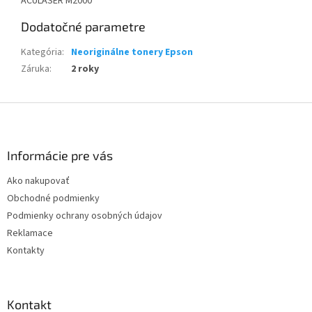
ACULASER M2000
Dodatočné parametre
Kategória
:
Neoriginálne tonery Epson
Záruka
:
2 roky
Z
á
p
ä
Informácie pre vás
t
Ako nakupovať
i
Obchodné podmienky
e
Podmienky ochrany osobných údajov
Reklamace
Kontakty
Kontakt