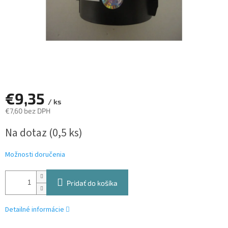
€9,35
/ ks
€7,60 bez DPH
Jednotková
Na dotaz
(0,5 ks)
cena:
Možnosti doručenia
Pridať do košíka
Detailné informácie