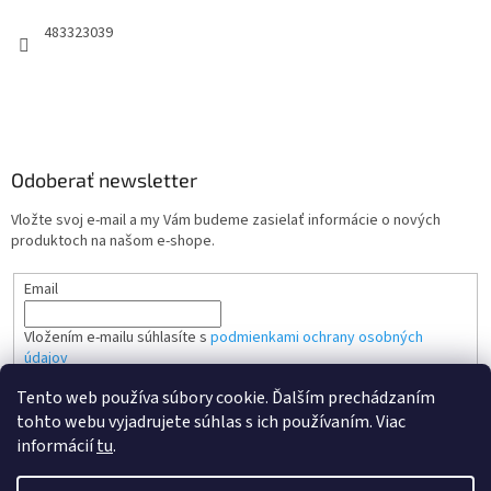
483323039
Odoberať newsletter
Vložte svoj e-mail a my Vám budeme zasielať informácie o nových
produktoch na našom e-shope.
Email
Vložením e-mailu súhlasíte s
podmienkami ochrany osobných
údajov
Tento web používa súbory cookie. Ďalším prechádzaním
PRIHLÁSIŤ SA
tohto webu vyjadrujete súhlas s ich používaním. Viac
informácií
tu
.