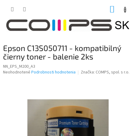
Prejsť
NÁKUP
na
obsah
KOŠÍK
Epson C13S050711 - kompatibilný
čierny toner - balenie 2ks
NN_EPS_M200_A3
Priemerné
Neohodnotené
Podrobnosti hodnotenia
Značka:
COMPS, spol. s r.o.
hodnotenie
produktu
je
0,0
z
5
hviezdičiek.