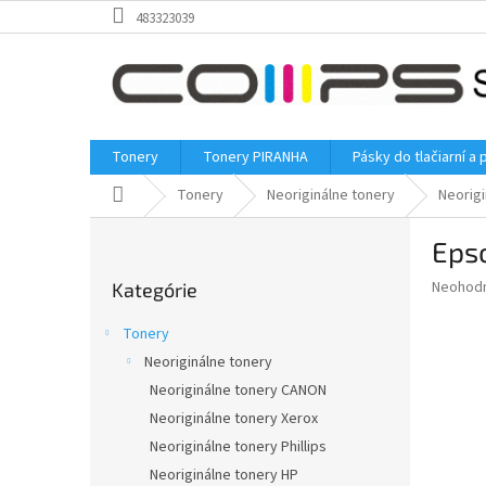
Prejsť
483323039
na
obsah
Tonery
Tonery PIRANHA
Pásky do tlačiarní a 
Domov
Tonery
Neoriginálne tonery
Neorig
B
Epso
o
Preskočiť
č
Priemer
Neohod
Kategórie
kategórie
n
hodnote
ý
produkt
Tonery
p
je
Neoriginálne tonery
0,0
a
z
Neoriginálne tonery CANON
n
5
e
Neoriginálne tonery Xerox
hviezdič
l
Neoriginálne tonery Phillips
Neoriginálne tonery HP