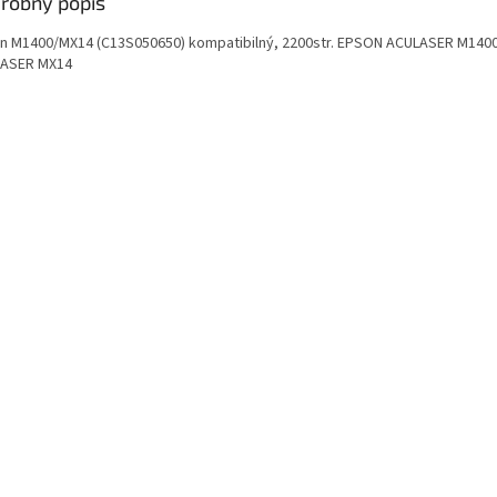
robný popis
n M1400/MX14 (C13S050650) kompatibilný, 2200str. EPSON ACULASER M140
ASER MX14