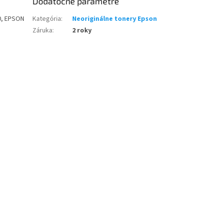
Dodatočné parametre
0, EPSON
Kategória
:
Neoriginálne tonery Epson
Záruka
:
2 roky