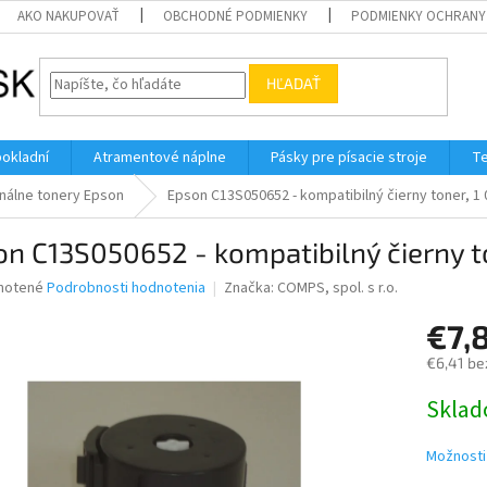
AKO NAKUPOVAŤ
OBCHODNÉ PODMIENKY
PODMIENKY OCHRANY
HĽADAŤ
pokladní
Atramentové náplne
Pásky pre písacie stroje
Te
inálne tonery Epson
Epson C13S050652 - kompatibilný čierny toner, 1 
n C13S050652 - kompatibilný čierny to
né
notené
Podrobnosti hodnotenia
Značka:
COMPS, spol. s r.o.
nie
€7,
u
€6,41 be
Jednotk
Skla
cena:
iek.
Možnosti