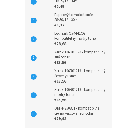
38/55/17 - 34m
€0,49
Papírový termokotouček
38/50/12 - 30m
€0,37
Lexmark C544H1CG -
kompatibilný modrý toner
€28,68
Xerox 106R01220 - kompatibilný
žltý toner
€63,56
Xerox 106R01219 - kompatibilný
červený toner
€63,56
Xerox 106R01218 - kompatibilný
modrý toner
€63,56
OKI 44250801 - kompatibilná
čierna valcová jednotka
€79,92
Z