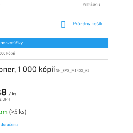
 OSOBNÝCH ÚDAJOV
REKLAMACE
KONTAKTY
Prihlásenie
NÁKUPNÝ
Prázdny košík
KOŠÍK
rmokotúčiky
000 kópií
ner, 1 000 kópií
NN_EPS_M1400_A1
88
/ ks
z DPH
ová
dom
(>5 ks)
 doručenia