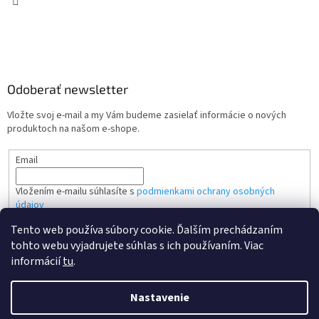
Odoberať newsletter
Vložte svoj e-mail a my Vám budeme zasielať informácie o nových
produktoch na našom e-shope.
Email
Vložením e-mailu súhlasíte s
podmienkami ochrany osobných
údajov
Tento web používa súbory cookie. Ďalším prechádzaním
PRIHLÁSIŤ SA
tohto webu vyjadrujete súhlas s ich používaním. Viac
informácií
tu
.
Nastavenie
Vytvoril Shoptet