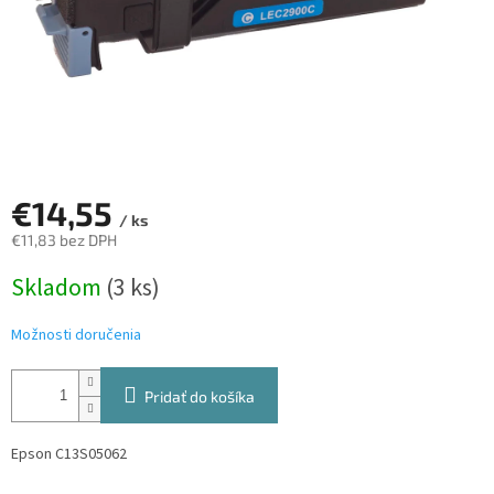
€14,55
/ ks
€11,83 bez DPH
Jednotková
Skladom
(3 ks)
cena:
Možnosti doručenia
Pridať do košíka
Epson C13S05062