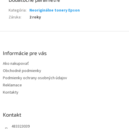
Kategória
:
Neoriginálne tonery Epson
Záruka
:
2 roky
Z
á
p
ä
Informácie pre vás
t
Ako nakupovať
i
Obchodné podmienky
e
Podmienky ochrany osobných údajov
Reklamace
Kontakty
Kontakt
483323039