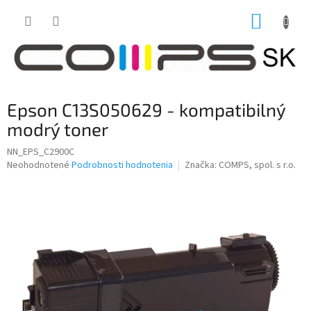
Prejsť
NÁKUP
na
obsah
KOŠÍK
Epson C13S050629 - kompatibilný
modrý toner
NN_EPS_C2900C
Priemerné
Neohodnotené
Podrobnosti hodnotenia
Značka:
COMPS, spol. s r.o.
hodnotenie
produktu
je
0,0
z
5
hviezdičiek.